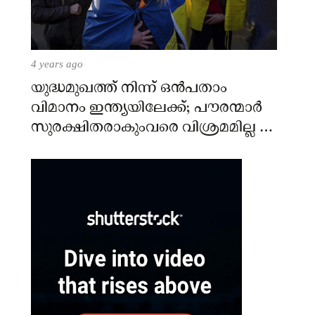
4 years ago
യുദ്ധമുഖത്ത് നിന്ന് ഒൻപതാം
വിമാനം ഇന്ത്യയിലേക്ക്; പൗരന്മാർ
സുരക്ഷിതരാകുംവരെ വിശ്രമമില്ല –
കേന്ദ്രം