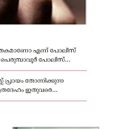
കമാണോ എന്ന് പോലീസ്
്. പെരുമ്പാവൂർ പോലീസ്
്വേഷണം ആരംഭിച്ചു.
 പ്രായം തോന്നിക്കുന്ന
 മൃതദേഹം ഇതുവരെ