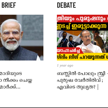
 BRIEF
DEBATE
1 year ago
 മോദിയുടെ
ബസ്സിൽ പോലും സ്ത്രീ 
നീക്കം ചെയ്ത
പുരുഷ വേർതിരിവ് ;
ാർക്ക്
എവിടെ തുല്യത? |
് മാപ്പ്
റ്റയ്ക്ക്
്ററി സമിതിയുടെ