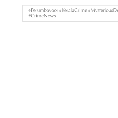
#Perumbavoor #KeralaCrime #MysteriousDea
#CrimeNews