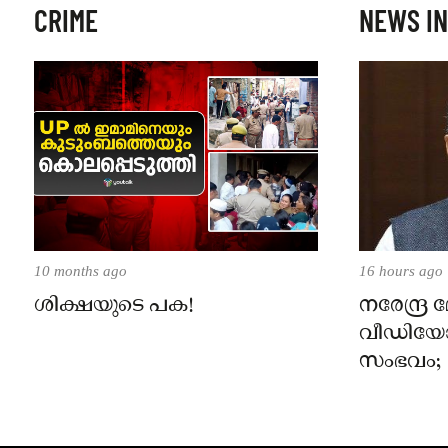
CRIME
NEWS IN
10 months ago
16 hours ago
ശിക്ഷയുടെ പക!
നരേന്ദ്ര
വീഡിയോ 
സംഭവം; മ
സക്കർബർഗ
പറയണം, മെ
പാർലമെന