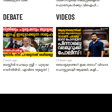
ശിക്ഷയുടെ പക!
തമിഴ്‌നാട്ടിലെ ക്ഷേത്രങ്ങളിൽ
ഫോണുകൾക്കും വിഐപി
ദർശനത്തിനും നിയന്ത്രണം;
DEBATE
VIDEOS
സെപ്റ്റംബർ 1 മുതൽ നിലവിൽ
വരും
2 years ago
13 hours ago
ബസ്സിൽ പോലും സ്ത്രീ – പുരുഷ
ധൈര്യമുണ്ടോ? ഉമ്മ തരാം!” വിവാദ
വേർതിരിവ് ; എവിടെ തുല്യത? |
പോസ്റ്റുമായി ആയങ്കി; കളി
കടുപ്പിച്ച് പോലീസ്!