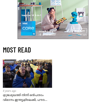
MOST READ
4 years ago
യുദ്ധമുഖത്ത് നിന്ന് ഒൻപതാം
വിമാനം ഇന്ത്യയിലേക്ക്; പൗരന്മാർ
സുരക്ഷിതരാകുംവരെ വിശ്രമമില്ല