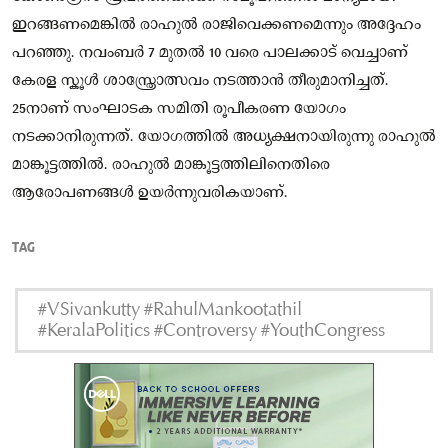
ഇറങ്ങണമെങ്കിൽ രാഹുൽ രാജിവെക്കണമെന്നും അദ്ദേഹം
പറഞ്ഞു. നവംബർ 7 മുതൽ 10 വരെ പാലക്കാട് വെച്ചാണ്
കേരള സ്കൂൾ ശാസ്ത്രോത്സവം നടത്താൻ തീരുമാനിച്ചത്.
25നാണ് സംഘാടക സമിതി രൂപീകരണ യോഗം
നടക്കാനിരുന്നത്. യോഗത്തിൽ അധ്യക്ഷനായിരുന്നു രാഹുൽ
മാങ്കൂട്ടത്തിൽ. രാഹുൽ മാങ്കൂട്ടത്തിലിനെതിരെ
ആരോപണങ്ങൾ ഉയർന്നുവരികയാണ്.
TAG
#VSivankutty #RahulMankootathil
#KeralaPolitics #Controversy #YouthCongress