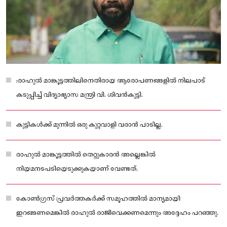
:രാഹുൽ മാങ്കൂട്ടത്തിലിനെതിരായ ആരോപണങ്ങളിൽ നിലപാട്
കടുപ്പിച്ച് വിദ്യാഭ്യാസ മന്ത്രി വി. ശിവൻകുട്ടി.
കുട്ടികൾക്ക് മുന്നിൽ ഒരു കുറ്റവാളി വരാൻ പാടില്ല.
രാഹുൽ മാങ്കൂട്ടത്തിൽ തെറ്റുകാരൻ അല്ലെങ്കിൽ
നിയമനടപടിയെടുക്കുകയാണ് വേണ്ടത്.
കോൺഗ്രസ് പ്രവർത്തകർക്ക് സമൂഹത്തിൽ മാന്യമായി
ഇറങ്ങണമെങ്കിൽ രാഹുൽ രാജിവെക്കണമെന്നും അദ്ദേഹം പറഞ്ഞു.