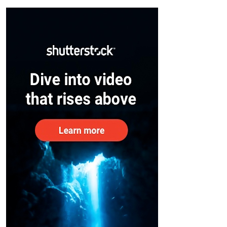
– കേന്ദ്രം