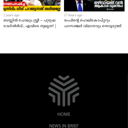
2 years ago
17 hours ago
ബസ്സിൽ പോലും സ്ത്രീ – പുരുഷ
ട്രംപിന്റെ ഹെലികോപ്റ്ററും
വേർതിരിവ് ; എവിടെ തുല്യത? |
പാസഞ്ചര്‍ വിമാനവും തൊട്ടടുത്ത്
HOME
NEWS IN BRIEF