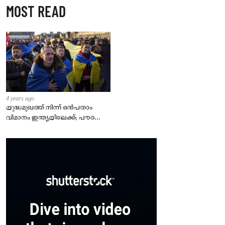
MOST READ
4 years ago
യുദ്ധമുഖത്ത് നിന്ന് ഒൻപതാം
വിമാനം ഇന്ത്യയിലേക്ക്; പൗരന്മാർ
സുരക്ഷിതരാകുംവരെ വിശ്രമമില്ല
– കേന്ദ്രം