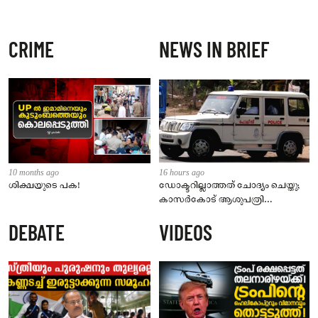
CRIME
NEWS IN BRIEF
10 months ago
16 hours ago
ശിക്ഷയുടെ പക!
ഡോക്ടറില്ലാത്തത് ചോദ്യം ചെയ്തു;
കാസർകോട് ആശുപത്രി
ജീവനക്കാരുടെ പരാതിയിൽ
DEBATE
VIDEOS
നാട്ടുകാർക്കെതിരെ കേസ്