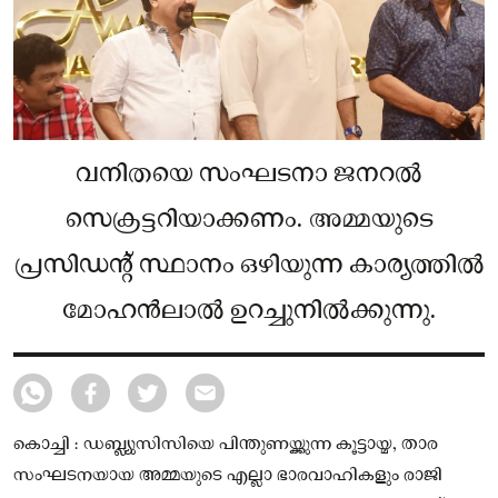
വനിതയെ സംഘടനാ ജനറല്‍
സെക്രട്ടറിയാക്കണം. അമ്മയുടെ
പ്രസിഡൻ്റ് സ്ഥാനം ഒഴിയുന്ന കാര്യത്തിൽ
മോഹൻലാൽ ഉറച്ചുനിൽക്കുന്നു.
കൊച്ചി : ഡബ്ല്യുസിസിയെ പിന്തുണയ്ക്കുന്ന കൂട്ടായ്മ, താര
സംഘടനയായ അമ്മയുടെ എല്ലാ ഭാരവാഹികളും രാജി