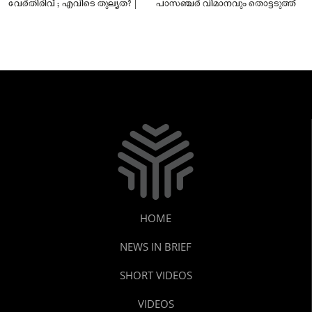
വേർതിരിവ് ; എവിടെ തുല്യത? |
പാസഞ്ചര്‍ വിമാനവും തൊട്ടടുത്ത്
HOME
NEWS IN BRIEF
SHORT VIDEOS
VIDEOS