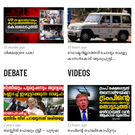
10 months ago
10 hours ago
ശിക്ഷയുടെ പക!
ഡോക്ടറില്ലാത്തത് ചോദ്യം ചെയ്തു;
കാസർകോട് ആശുപത്രി
ജീവനക്കാരുടെ പരാതിയിൽ
DEBATE
VIDEOS
നാട്ടുകാർക്കെതിരെ കേസ്
2 years ago
12 hours ago
ബസ്സിൽ പോലും സ്ത്രീ – പുരുഷ
ട്രംപിന്റെ ഹെലികോപ്റ്ററും