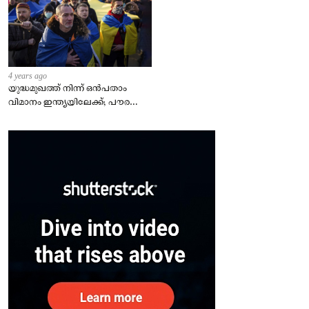
4 years ago
യുദ്ധമുഖത്ത് നിന്ന് ഒൻപതാം
വിമാനം ഇന്ത്യയിലേക്ക്; പൗരന്മാർ
സുരക്ഷിതരാകുംവരെ വിശ്രമമില്ല
– കേന്ദ്രം