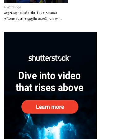
4 years ago
യുദ്ധമുഖത്ത് നിന്ന് ഒൻപതാം
വിമാനം ഇന്ത്യയിലേക്ക്; പൗരന്മാർ
സുരക്ഷിതരാകുംവരെ വിശ്രമമില്ല
– കേന്ദ്രം