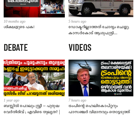
10 months ago
5 hours ago
ശിക്ഷയുടെ പക!
ഡോക്ടറില്ലാത്തത് ചോദ്യം ചെയ്തു;
കാസർകോട് ആശുപത്രി
ജീവനക്കാരുടെ പരാതിയിൽ
DEBATE
VIDEOS
നാട്ടുകാർക്കെതിരെ കേസ്
1 year ago
7 hours ago
ബസ്സിൽ പോലും സ്ത്രീ – പുരുഷ
ട്രംപിന്റെ ഹെലികോപ്റ്ററും
വേർതിരിവ് ; എവിടെ തുല്യത? |
പാസഞ്ചര്‍ വിമാനവും തൊട്ടടുത്ത്