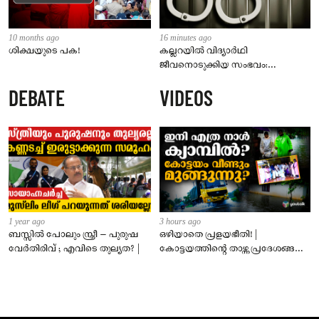
10 months ago
16 minutes ago
ശിക്ഷയുടെ പക!
കല്ലറയിൽ വിദ്യാർഥി
ജീവനൊടുക്കിയ സംഭവം:
58കാരനെതിരെ പോക്സോ കേസ്;
DEBATE
VIDEOS
പ്രതി റിമാൻഡിൽ
1 year ago
3 hours ago
ബസ്സിൽ പോലും സ്ത്രീ – പുരുഷ
ഒഴിയാതെ പ്രളയഭീതി! |
വേർതിരിവ് ; എവിടെ തുല്യത? |
കോട്ടയത്തിന്റെ താഴ്ന്ന പ്രദേശങ്ങൾ
ഇപ്പോഴും വെള്ളത്തിനടിയിൽ!