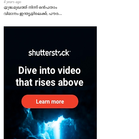
4 years ago
യുദ്ധമുഖത്ത് നിന്ന് ഒൻപതാം
വിമാനം ഇന്ത്യയിലേക്ക്; പൗരന്മാർ
സുരക്ഷിതരാകുംവരെ വിശ്രമമില്ല
– കേന്ദ്രം