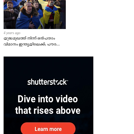
4 years ago
യുദ്ധമുഖത്ത് നിന്ന് ഒൻപതാം
വിമാനം ഇന്ത്യയിലേക്ക്; പൗരന്മാർ
സുരക്ഷിതരാകുംവരെ വിശ്രമമില്ല
– കേന്ദ്രം