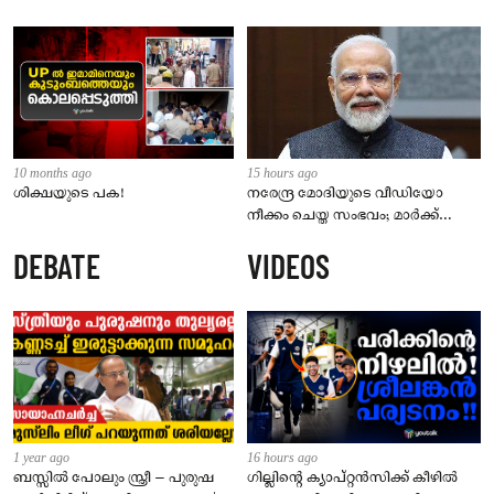
10 months ago
15 hours ago
ശിക്ഷയുടെ പക!
നരേന്ദ്ര മോദിയുടെ വീഡിയോ
നീക്കം ചെയ്ത സംഭവം; മാർക്ക്
സക്കർബർഗ് മാപ്പ് പറയണം,
DEBATE
VIDEOS
മെറ്റയ്ക്ക് പാർലമെന്ററി സമിതിയുടെ
മുന്നറിയിപ്പ്
1 year ago
16 hours ago
ബസ്സിൽ പോലും സ്ത്രീ – പുരുഷ
ഗില്ലിന്റെ ക്യാപ്റ്റന്‍സിക്ക് കീഴില്‍