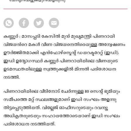
ചോദ്യം ചെയ്യുകയും ചെയ്തിരുന്നു.
കണ്ണൂർ : മാസപ്പടി കേസിൽ മുൻ മുഖ്യമന്ത്രി പിണറായി
വിജയൻറെ മകൾ വീണ വിജയനെതിരെയുള്ള അന്വേഷണം
ഊർജ്ജിതമാക്കി എൻഫോഴ്സ്മെന്റ് ഡയറക്ടറേറ്റ് (ഇഡി).
ഇഡി ഉദ്യോഗസ്ഥർ കണ്ണൂർ പിണറായിയിലെ വീണയുടെ
ഉടമസ്ഥതയിലുള്ള സ്വത്തുക്കളിൽ മിന്നൽ പരിശോധന
നടത്തി.
പിണറായിയിലെ വീടിനോട് ചേർന്നുള്ള 80 സെന്റ് ഭൂമിയും
സമീപത്തെ മറ്റ് സ്ഥലങ്ങളുമാണ് ഇഡി സംഘം അളന്നു
തിട്ടപ്പെടുത്തിയത്. വില്ലേജ് ഓഫീസറുടെയും റവന്യൂ
അധികൃതരുടെയും സഹായത്തോടെയാണ് ഇഡി സംഘം
പരിശോധന നടത്തിയത്.