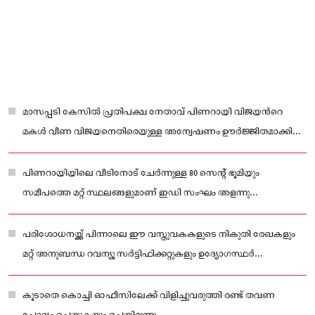
മാസപ്പടി കേസിൽ പ്രതിപക്ഷ നേതാവ് പിണറായി വിജയൻറെ
മകൾ വീണ വിജയനെതിരെയുള്ള അന്വേഷണം ഊർജ്ജിതമാക്കി
എൻഫോഴ്സ്മെന്റ് ഡയറക്ടറേറ്റ് (ഇഡി).
പിണറായിയിലെ വീടിനോട് ചേർന്നുള്ള 80 സെന്റ് ഭൂമിയും
സമീപത്തെ മറ്റ് സ്ഥലങ്ങളുമാണ് ഇഡി സംഘം അളന്നു
തിട്ടപ്പെടുത്തിയത്.
പരിശോധനയ്ക്ക് പിന്നാലെ ഈ വസ്തുവകകളുടെ നികുതി രേഖകളും
മറ്റ് അനുബന്ധ റവന്യൂ സർട്ടിഫിക്കറ്റുകളും ഉദ്യോഗസ്ഥർ
കൈക്കലാക്കിയിട്ടുണ്ട്.
കൂടാതെ കൊച്ചി ഓഫീസിലേക്ക് വിളിച്ചുവരുത്തി രണ്ട് തവണ