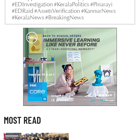
#EDInvestigation #KeralaPolitics #Pinarayi
#EDRaid #AssetsVerification #KannurNews
#KeralaNews #BreakingNews
MOST READ