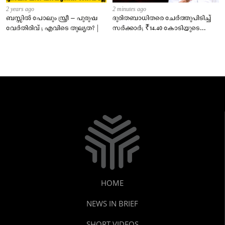
2 years ago
2 minutes ago
ബസ്സിൽ പോലും സ്ത്രീ – പുരുഷ
ദുരിതബാധിതരെ ചേർത്തുപിടിച്ച്
വേർതിരിവ് ; എവിടെ തുല്യത? |
സർക്കാർ; ₹14.40 കോടിയുടെ
‘സ്നേഹസാന്ത്വനം’
HOME
NEWS IN BRIEF
SHORT VIDEOS