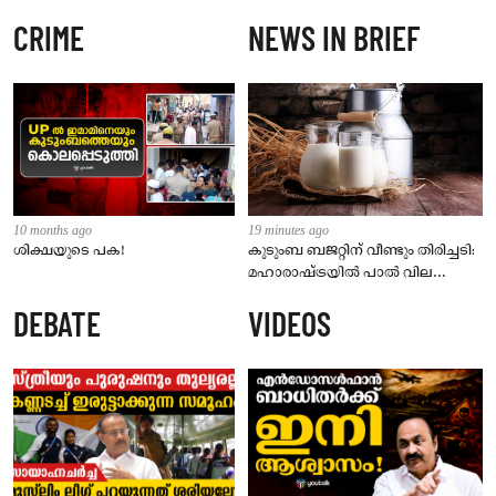
CRIME
NEWS IN BRIEF
10 months ago
19 minutes ago
ശിക്ഷയുടെ പക!
കുടുംബ ബജറ്റിന് വീണ്ടും തിരിച്ചടി:
മഹാരാഷ്ട്രയിൽ പാൽ വില
കൂട്ടുന്നു; പുതിയ നിരക്ക് ഓഗസ്റ്റ് 11
DEBATE
VIDEOS
മുതൽ