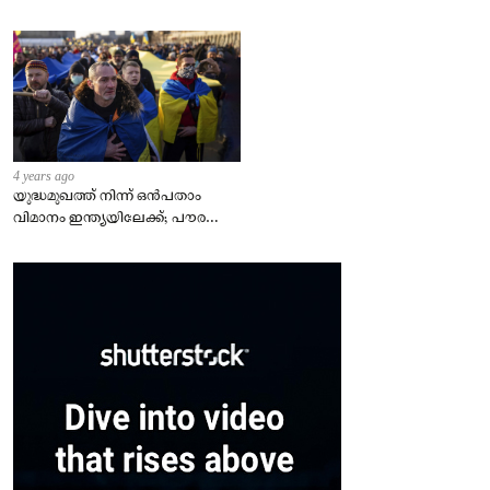
4 years ago
യുദ്ധമുഖത്ത് നിന്ന് ഒൻപതാം
വിമാനം ഇന്ത്യയിലേക്ക്; പൗരന്മാർ
സുരക്ഷിതരാകുംവരെ വിശ്രമമില്ല
– കേന്ദ്രം