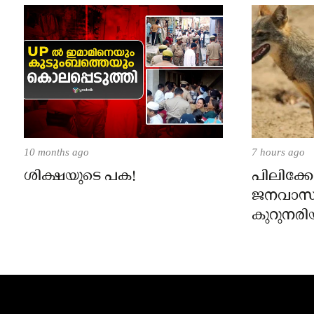
10 months ago
7 hours ago
ശിക്ഷയുടെ പക!
പിലിക്കോ
ജനവാസ
കുറുനരി
രണ്ട് പേർ
ജാഗ്രതാ
പഞ്ചായത