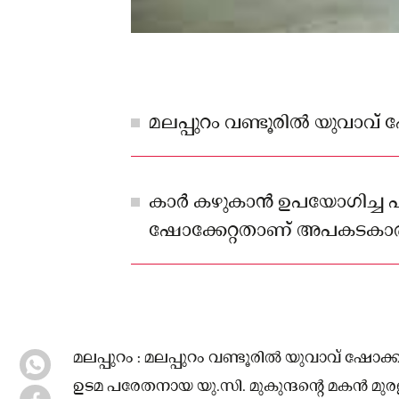
മലപ്പുറം വണ്ടൂരിൽ യുവാവ് ഷോക
കാർ കഴുകാൻ ഉപയോഗിച്ച പ
ഷോക്കേറ്റതാണ് അപകടകാ
പ്രാഥമിക നിഗമനം.
മലപ്പുറം : മലപ്പുറം വണ്ടൂരിൽ യുവാവ് ഷോക്കറ
ഉടമ പരേതനായ യു.സി. മുകുന്ദന്റെ മകൻ മുരളീ