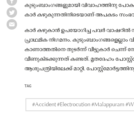
കുടുംബാംഗങ്ങളുമായി വിവാഹത്തിനു പോകാൻ 
കാർ കഴുകുന്നതിനിടെയാണ് അപകടം സംഭവിച
കാർ കഴുകാൻ ഉപയോഗിച്ച പവർ വാഷറിൽ ന
പ്രാഥമിക നിഗമനം. കുടുംബാംഗങ്ങളെല്ലാം വീട്
കാണാത്തതിനെ തുടർന്ന് വീട്ടുകാർ ചെന്ന് ന
വീണുകിടക്കുന്നത് കണ്ടത്. മൃതദേഹം പോസ്റ്
ആശുപത്രിയിലേക്ക് മാറ്റി. പോസ്റ്റ്‌മോർട്ടത്
TAG
#Accident #Electrocution #Malappuram #Wa