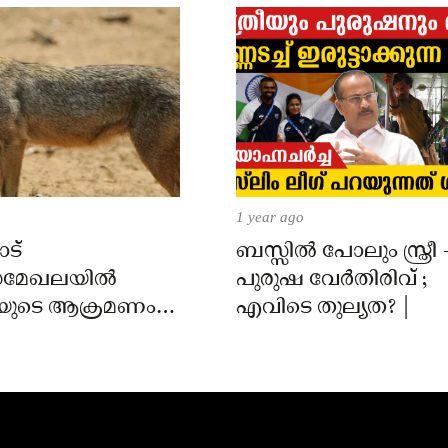
1 year ago
ട്
ബസ്സിൽ പോലും സ്ത്രീ 
മേഖലയിൽ
പുരുഷ വേർതിരിവ് ;
യുടെ ആക്രമണം;
എവിടെ തുല്യത? |
ക്ക് കടിയേറ്റു,
 നിർദേശം നൽകി
്ത്