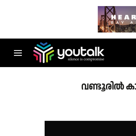
വണ്ടൂരിൽ കാർ