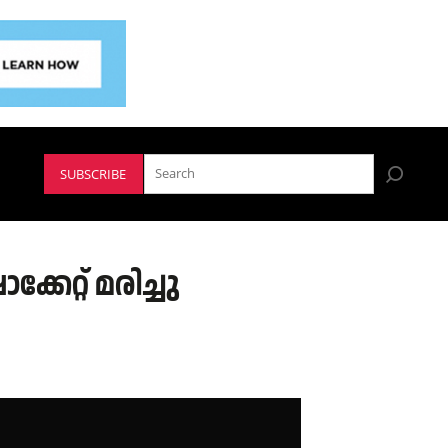
SUBSCRIBE
േറ്റ് മരിച്ചു