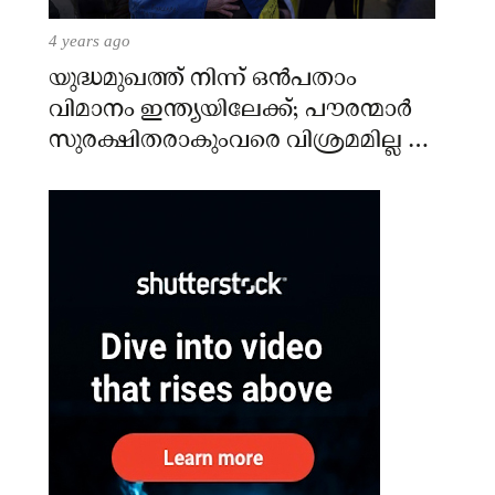
4 years ago
യുദ്ധമുഖത്ത് നിന്ന് ഒൻപതാം
വിമാനം ഇന്ത്യയിലേക്ക്; പൗരന്മാർ
സുരക്ഷിതരാകുംവരെ വിശ്രമമില്ല –
കേന്ദ്രം