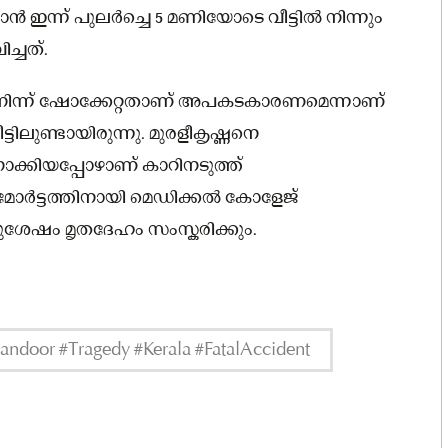
ഇന്ന് പുലർച്ചെ 5 മണിയോടെ വീട്ടിൽ നിന്നും
്ചത്.
ിന്ന് ഷോക്കേറ്റതാണ് അപകടകാരണമെന്നാണ്
ടിലുണ്ടായിരുന്നു. മുരളീകൃഷ്ണനെ
ോക്കിയപ്പോഴാണ് കാറിനടുത്ത്
റ്‌മോർട്ടത്തിനായി മെഡിക്കൽ കോളേജ്
തിനുശേഷം മൃതദേഹം സംസ്കരിക്കും.
ndoor #Tragedy #Kerala #FatalAccident