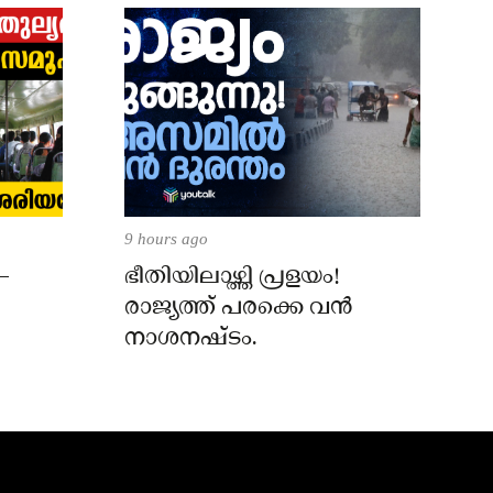
9 hours ago
–
ഭീതിയിലാഴ്ത്തി പ്രളയം!
രാജ്യത്ത് പരക്കെ വൻ
നാശനഷ്ടം.