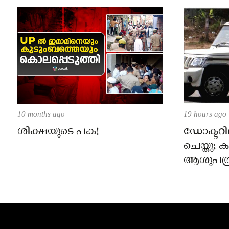
10 months ago
19 hours ago
ശിക്ഷയുടെ പക!
ഡോക്ടറില
ചെയ്തു;
ആശുപത്ര
പരാതിയ
നാട്ടുക