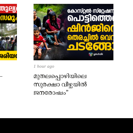
1 hour ago
–
മുതലപ്പൊഴിയിലെ
സുരക്ഷാ വീഴ്ചയിൽ
ജനരോഷം”