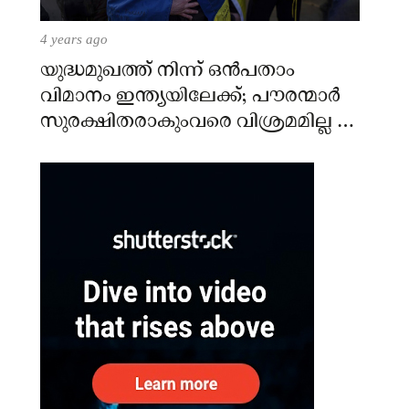
4 years ago
യുദ്ധമുഖത്ത് നിന്ന് ഒൻപതാം
വിമാനം ഇന്ത്യയിലേക്ക്; പൗരന്മാർ
സുരക്ഷിതരാകുംവരെ വിശ്രമമില്ല –
കേന്ദ്രം