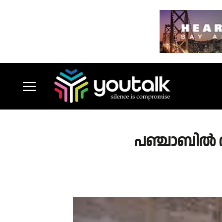
പഞ്ചാബിൽ ആറ