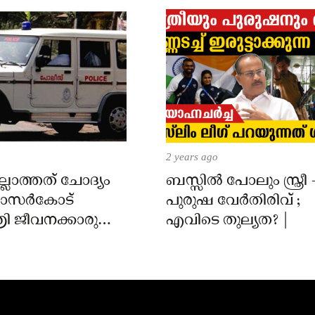
2 years ago
്ലാത്തത് ചോദ്യം
ബസ്സിൽ പോലും സ്ത്രീ 
 കാസർകോട്
പുരുഷ വേർതിരിവ് ;
ി ജീവനക്കാരുടെ
എവിടെ തുല്യത? |
ിൽ
ാർക്കെതിരെ കേസ്