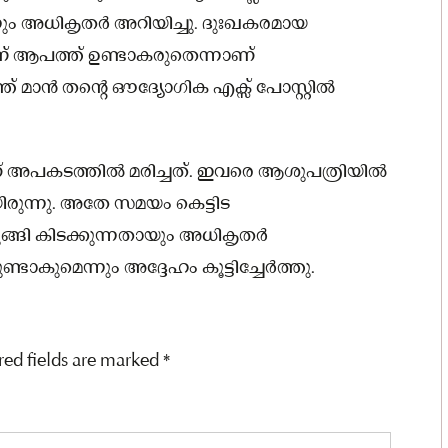
ും അധികൃതർ അറിയിച്ചു. ദുഃഖകരമായ
് ആപത്ത് ഉണ്ടാകരുതെന്നാണ്
ന്ത് മാൻ തൻ്റെ ഔദ്യോഗിക എക്സ് പോസ്റ്റിൽ
് അപകടത്തിൽ മരിച്ചത്. ഇവരെ ആശുപത്രിയിൽ
യിരുന്നു. അതേ സമയം കെട്ടിട
്ങി കിടക്കുന്നതായും അധികൃതർ
്ടാകുമെന്നും അദ്ദേഹം കൂട്ടിച്ചേർത്തു.
red fields are marked
*