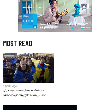
MOST READ
4 years ago
യുദ്ധമുഖത്ത് നിന്ന് ഒൻപതാം
വിമാനം ഇന്ത്യയിലേക്ക്; പൗരന്മാർ
സുരക്ഷിതരാകുംവരെ വിശ്രമമില്ല
– കേന്ദ്രം