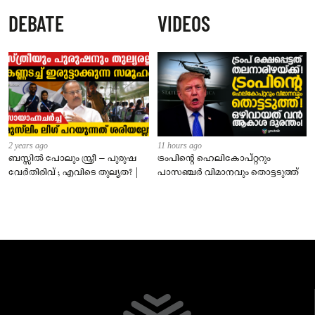
ജീവനക്കാരുടെ പരാതിയിൽ
DEBATE
VIDEOS
നാട്ടുകാർക്കെതിരെ കേസ്
2 years ago
11 hours ago
ബസ്സിൽ പോലും സ്ത്രീ – പുരുഷ
ട്രംപിന്റെ ഹെലികോപ്റ്ററും
വേർതിരിവ് ; എവിടെ തുല്യത? |
പാസഞ്ചര്‍ വിമാനവും തൊട്ടടുത്ത്