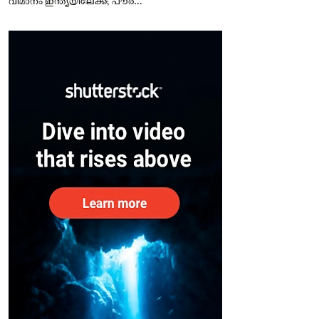
വിമാനം ഇന്ത്യയിലേക്ക്; പൗരന്മാർ
സുരക്ഷിതരാകുംവരെ വിശ്രമമില്ല
– കേന്ദ്രം