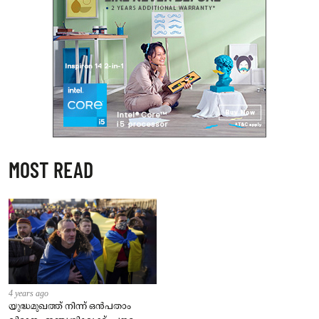
MOST READ
4 years ago
യുദ്ധമുഖത്ത് നിന്ന് ഒൻപതാം