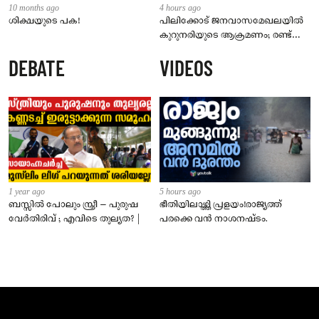
10 months ago
4 hours ago
ശിക്ഷയുടെ പക!
പിലിക്കോട് ജനവാസമേഖലയിൽ
കുറുനരിയുടെ ആക്രമണം; രണ്ട്
പേർക്ക് കടിയേറ്റു, ജാഗ്രതാ
DEBATE
VIDEOS
നിർദേശം നൽകി പഞ്ചായത്ത്
1 year ago
5 hours ago
ബസ്സിൽ പോലും സ്ത്രീ – പുരുഷ
ഭീതിയിലാഴ്ത്തി പ്രളയം!രാജ്യത്ത്
വേർതിരിവ് ; എവിടെ തുല്യത? |
പരക്കെ വൻ നാശനഷ്ടം.