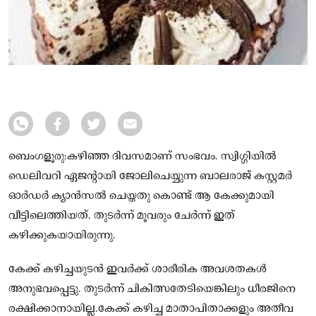
ബെംഗളൂരു:കഴിഞ്ഞ ദിവസമാണ് സംഭവം. സ്വിഗ്ഗിയിൽ
ഡെലിവറി ഏജന്റായി ജോലിചെയ്യുന്ന ബാലരാജ് കസ്റ്റമർ
ഓർഡർ ക്യാൻസൽ ചെയ്തതു കൊണ്ട് ആ കേക്കുമായി
വീട്ടിലെത്തിയത്. തുടർന്ന് മൂവരും ചേർന്ന് ഇത്
കഴിക്കുകയായിരുന്നു.
കേക്ക് കഴിച്ചയുടൻ ഇവർക്ക് ശാരീരിക അവശതകള്‍
അനുഭവപ്പെട്ടു. തുടർന്ന് ചികിത്സതേടിയെങ്കിലും ധീരജിനെ
രക്ഷിക്കാനായില്ല.കേക്ക് കഴിച്ച മാതാപിതാക്കളും അതീവ