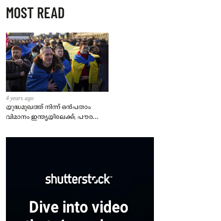
MOST READ
4 years ago
യുദ്ധമുഖത്ത് നിന്ന് ഒൻപതാം
വിമാനം ഇന്ത്യയിലേക്ക്; പൗരന്മാർ
സുരക്ഷിതരാകുംവരെ വിശ്രമമില്ല
– കേന്ദ്രം