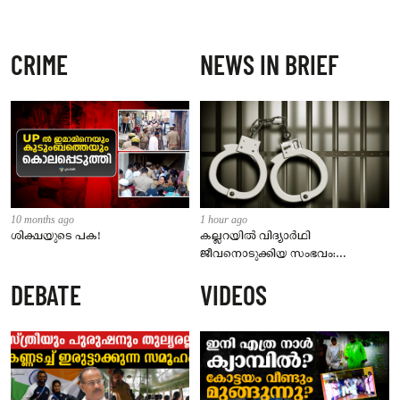
CRIME
NEWS IN BRIEF
10 months ago
1 hour ago
ശിക്ഷയുടെ പക!
കല്ലറയിൽ വിദ്യാർഥി
ജീവനൊടുക്കിയ സംഭവം:
58കാരനെതിരെ പോക്സോ കേസ്;
DEBATE
VIDEOS
പ്രതി റിമാൻഡിൽ