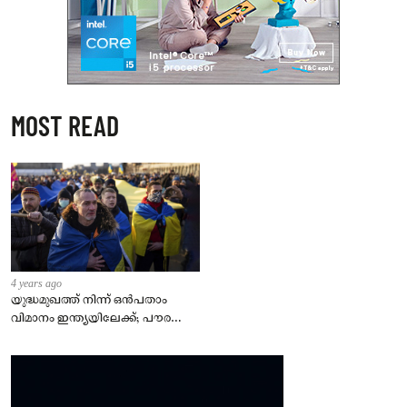
MOST READ
4 years ago
യുദ്ധമുഖത്ത് നിന്ന് ഒൻപതാം
വിമാനം ഇന്ത്യയിലേക്ക്; പൗരന്മാർ
സുരക്ഷിതരാകുംവരെ വിശ്രമമില്ല
– കേന്ദ്രം