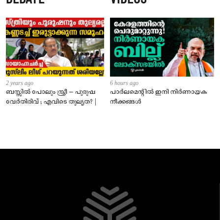
2 years ago
6 hours ago
ബസ്സിൽ പോലും സ്ത്രീ – പുരുഷ
പാർലമെന്റിൽ ഇനി നിർണായക
വേർതിരിവ് ; എവിടെ തുല്യത? |
നീക്കങ്ങൾ