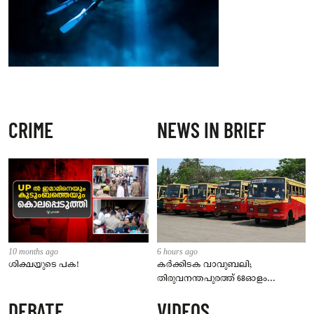
CRIME
NEWS IN BRIEF
10 months ago
6 hours ago
ശിക്ഷയുടെ പക!
കർക്കിടക വാവുബലി;
തിരുവനന്തപുരത്ത് 68ഓളം
സ്പെഷ്യൽ ബസുകളുമായി
DEBATE
VIDEOS
കെഎസ്ആർടിസി