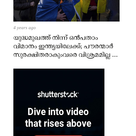
4 years ago
യുദ്ധമുഖത്ത് നിന്ന് ഒൻപതാം
വിമാനം ഇന്ത്യയിലേക്ക്; പൗരന്മാർ
സുരക്ഷിതരാകുംവരെ വിശ്രമമില്ല –
കേന്ദ്രം