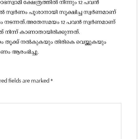
ഭസ്വാമി ക്ഷേത്രത്തിൽ നിന്നും 12 പവൻ
സ്വർണം പൂശാനായി സൂക്ഷിച്ച സ്വർണമാണ്
ംഭവം നടന്നത്.അതേസമയം 12 പവൻ സ്വർണമാണ്
നിന്ന് കാണാതായിരിക്കുന്നത്.
ം തൂക്ക് നൽകുകയും തിരികെ വെയ്ക്കുകയും
ണം ആരംഭിച്ചു.
red fields are marked
*