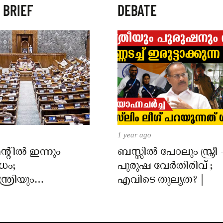
 BRIEF
DEBATE
1 year ago
്റിൽ ഇന്നും
ബസ്സിൽ പോലും സ്ത്രീ 
ധം;
പുരുഷ വേർതിരിവ് ;
ത്രിയും
എവിടെ തുല്യത? |
ന്ത്രിയും
ടുകയാണെന്ന്
്ഷം