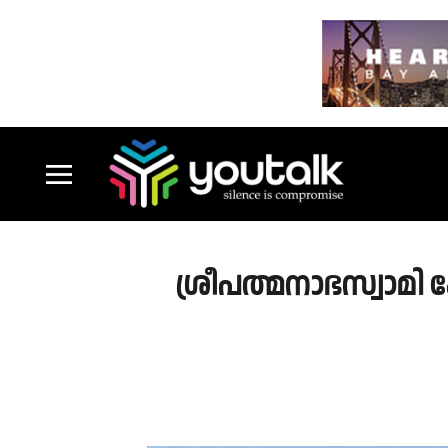
ശ്രീപത്മനാഭസ്വാമ