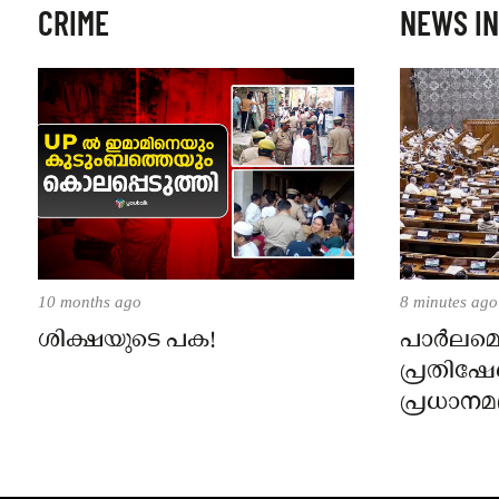
CRIME
NEWS IN
10 months ago
8 minutes ago
ശിക്ഷയുടെ പക!
പാർലമെന
പ്രതിഷേ
പ്രധാനമന്
ആഭ്യന്തരമ
ഒളിച്ചോ
പ്രതിപക