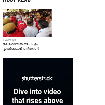
4 years ago
തലശേരിയില്‍ സി.പി.എം
പ്രവര്‍ത്തകന്‍ ഹരിദാസന്‍
കൊല്ലപ്പെട്ട സംഭവത്തില്‍
ഏഴ്പേര്‍ പിടിയില്‍.