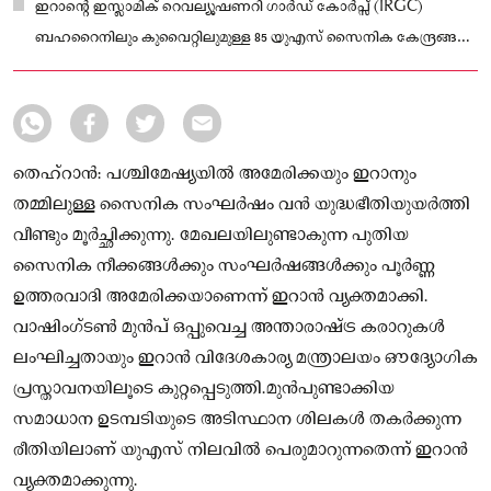
ഇറാന്റെ ഇസ്ലാമിക് റെവല്യൂഷണറി ഗാർഡ് കോർപ്സ് (IRGC)
ബഹറൈനിലും കുവൈറ്റിലുമുള്ള 85 യുഎസ് സൈനിക കേന്ദ്രങ്ങളെ
ലക്ഷ്യമിട്ട് വൻതോതിൽ മിസൈൽ-ഡ്രോൺ ആക്രമണങ്ങൾ നടത്തി.
തെഹ്റാൻ: പശ്ചിമേഷ്യയിൽ അമേരിക്കയും ഇറാനും
തമ്മിലുള്ള സൈനിക സംഘർഷം വൻ യുദ്ധഭീതിയുയർത്തി
വീണ്ടും മൂർച്ഛിക്കുന്നു. മേഖലയിലുണ്ടാകുന്ന പുതിയ
സൈനിക നീക്കങ്ങൾക്കും സംഘർഷങ്ങൾക്കും പൂർണ്ണ
ഉത്തരവാദി അമേരിക്കയാണെന്ന് ഇറാൻ വ്യക്തമാക്കി.
വാഷിംഗ്ടൺ മുൻപ് ഒപ്പുവെച്ച അന്താരാഷ്ട്ര കരാറുകൾ
ലംഘിച്ചതായും ഇറാൻ വിദേശകാര്യ മന്ത്രാലയം ഔദ്യോഗിക
പ്രസ്താവനയിലൂടെ കുറ്റപ്പെടുത്തി.മുൻപുണ്ടാക്കിയ
സമാധാന ഉടമ്പടിയുടെ അടിസ്ഥാന ശിലകൾ തകർക്കുന്ന
രീതിയിലാണ് യുഎസ് നിലവിൽ പെരുമാറുന്നതെന്ന് ഇറാൻ
വ്യക്തമാക്കുന്നു.