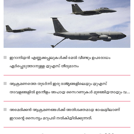
ഇറാനിയൻ എണ്ണക്കപ്പലുകൾക്ക് മേൽ വീണ്ടും ഉപരോധം
ഏർപ്പെടുത്താനുള്ള യുഎസ് തീരുമാനം
ആക്രമണത്തെ തുടർന്ന് ഇരു രാജ്യങ്ങളിലെയും യുഎസ്
താവളങ്ങളിൽ ഉടനീളം അപായ സൈറണുകൾ മുഴങ്ങിയതായും വൻ
നാശനഷ്ടങ്ങൾ ഉണ്ടായതായുമാണ് റിപ്പോർട്ടുകൾ.
അമേരിക്കൻ ആക്രമണങ്ങൾക്ക് അതിശക്തമായ ഭാഷയിലാണ്
ഇറാന്റെ സൈന്യം മറുപടി നൽകിയിരിക്കുന്നത്.