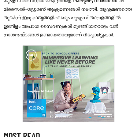
യുഎസ് സൈനിക കേന്ദ്രങ്ങളെ ലക്ഷ്യമിട്ട് വൻതോതിൽ
മിസൈൽ-ഡ്രോൺ ആക്രമണങ്ങൾ നടത്തി. ആക്രമണത്തെ
തുടർന്ന് ഇരു രാജ്യങ്ങളിലെയും യുഎസ് താവളങ്ങളിൽ
ഉടനീളം അപായ സൈറണുകൾ മുഴങ്ങിയതായും വൻ
നാശനഷ്ടങ്ങൾ ഉണ്ടായതായുമാണ് റിപ്പോർട്ടുകൾ.
MOST READ