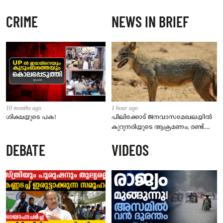
CRIME
NEWS IN BRIEF
10 months ago
1 hour ago
ശിക്ഷയുടെ പക!
പിലിക്കോട് ജനവാസമേഖലയിൽ
കുറുനരിയുടെ ആക്രമണം; രണ്ട്
പേർക്ക് കടിയേറ്റു, ജാഗ്രതാ
DEBATE
VIDEOS
നിർദേശം നൽകി പഞ്ചായത്ത്