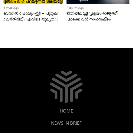
1 year ago
3 hours ago
ബസ്സിൽ പോലും സ്ത്രീ – പുരുഷ
ഭീതിയിലാഴ്ത്തി പ്രളയം!രാജ്യത്ത്
വേർതിരിവ് ; എവിടെ തുല്യത? |
പരക്കെ വൻ നാശനഷ്ടം.
HOME
NEWS IN BRIEF