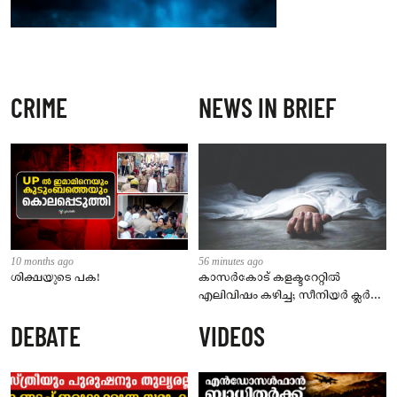
CRIME
NEWS IN BRIEF
10 months ago
56 minutes ago
ശിക്ഷയുടെ പക!
കാസർകോട് കളക്ടറേറ്റിൽ
എലിവിഷം കഴിച്ച; സീനിയർ ക്ലർക്ക്
മരിച്ചു
DEBATE
VIDEOS