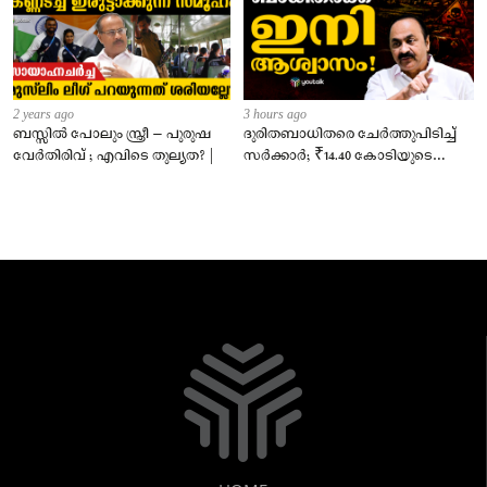
2 years ago
3 hours ago
ബസ്സിൽ പോലും സ്ത്രീ – പുരുഷ
ദുരിതബാധിതരെ ചേർത്തുപിടിച്ച്
വേർതിരിവ് ; എവിടെ തുല്യത? |
സർക്കാർ; ₹14.40 കോടിയുടെ
‘സ്നേഹസാന്ത്വനം’