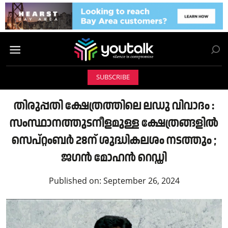
SUBSCRIBE
തിരുപ്പതി ക്ഷേത്രത്തിലെ ലഡു വിവാദം :
സംസ്ഥാനത്തുടനീളമുള്ള ക്ഷേത്രങ്ങളിൽ
സെപ്റ്റംബര്‍ 28ന് ശുദ്ധികലശം നടത്തും ;
ജഗൻ മോഹൻ റെഡ്ഡി
Published on:
September 26, 2024