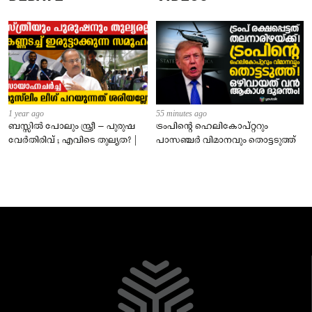
1 year ago
55 minutes ago
ബസ്സിൽ പോലും സ്ത്രീ – പുരുഷ
ട്രംപിന്റെ ഹെലികോപ്റ്ററും
വേർതിരിവ് ; എവിടെ തുല്യത? |
പാസഞ്ചര്‍ വിമാനവും തൊട്ടടുത്ത്