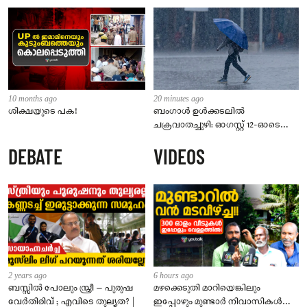
10 months ago
20 minutes ago
ശിക്ഷയുടെ പക!
ബംഗാൾ ഉൾക്കടലിൽ
ചക്രവാതച്ചുഴി: ഓഗസ്റ്റ് 12-ഓടെ
ന്യൂനമർദ്ദമാകും; സംസ്ഥാനത്ത് 5
DEBATE
VIDEOS
ദിവസം മഴ മുന്നറിയിപ്പ്
2 years ago
6 hours ago
ബസ്സിൽ പോലും സ്ത്രീ – പുരുഷ
മഴക്കെടുതി മാറിയെങ്കിലും
വേർതിരിവ് ; എവിടെ തുല്യത? |
ഇപ്പോഴും മുണ്ടാർ നിവാസികൾ