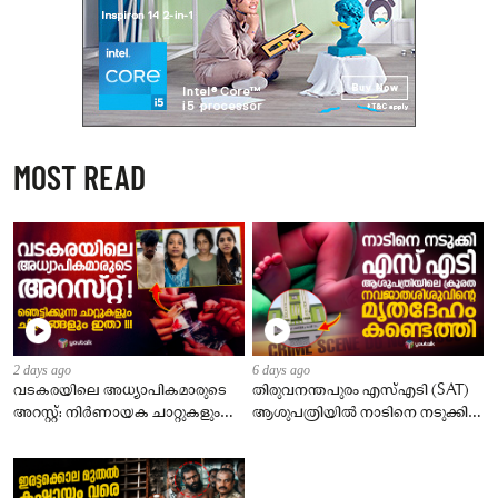
MOST READ
2 days ago
6 days ago
വടകരയിലെ അധ്യാപികമാരുടെ
തിരുവനന്തപുരം എസ്എടി (SAT)
അറസ്റ്റ്: നിർണായക ചാറ്റുകളും
ആശുപത്രിയിൽ നാടിനെ നടുക്കിയ
ചിത്രങ്ങളും അന്വേഷണ
സംഭവം.
സംഘത്തിന്.