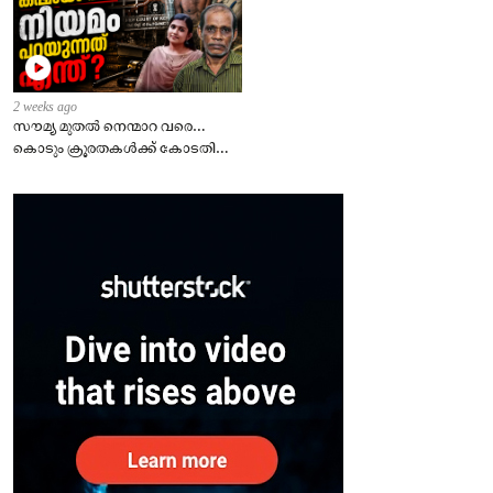
2 weeks ago
സൗമ്യ മുതൽ നെന്മാറ വരെ…
കൊടും ക്രൂരതകൾക്ക് കോടതി
വിധിച്ചത്