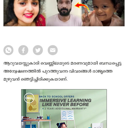
ആറുവയസ്സുകാരി വെണ്ണിലയുടെ മരണവുമായി ബന്ധപ്പെട്ട
അന്വേഷണത്തിൽ പുറത്തുവന്ന വിവരങ്ങൾ രാജ്യത്തെ
മുഴുവൻ ഞെട്ടിച്ചിരിക്കുകയാണ്.