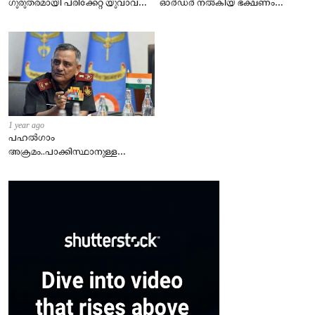
ഗുരുതരമായി പരിക്കേറ്റ യുവാവ്
ഓർഡർ നൽകിയ ഭക്ഷണം
മരിച്ചു
നൽകാത്തതു ചോദ്യം ചെയ്ത
യുവാവിന് ക്രൂരമർദനം.
1 year ago
പഹൽഗാം
അക്രമം..പാക്കിസ്ഥാനുള്ള
മുന്നറിയിപ്പ് .! നഷ്ട്ടങ്ങൾ അല്ല
വിജയമാണ് പ്രധാനം