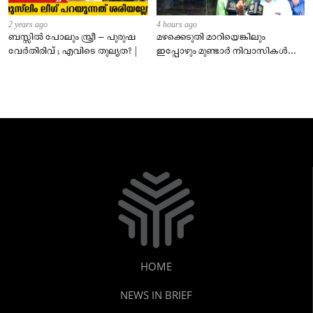
2 years ago
4 hours ago
ബസ്സിൽ പോലും സ്ത്രീ – പുരുഷ
മഴക്കെടുതി മാറിയെങ്കിലും
വേർതിരിവ് ; എവിടെ തുല്യത? |
ഇപ്പോഴും മുണ്ടാർ നിവാസികൾ
വെള്ളത്തിൽ!വിചാരിക്കുന്നതിലും
ഭീകരം!!!!
HOME
NEWS IN BRIEF