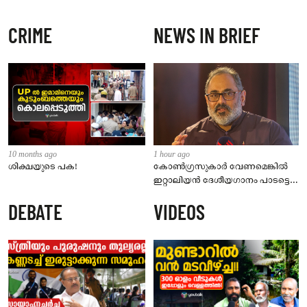
CRIME
NEWS IN BRIEF
10 months ago
1 hour ago
ശിക്ഷയുടെ പക!
കോൺഗ്രസുകാർ വേണമെങ്കിൽ
ഇറ്റാലിയൻ ദേശീയഗാനം പാടട്ടെ;
വന്ദേമാതരം വിവാദത്തിൽ രാജീവ്
DEBATE
VIDEOS
ചന്ദ്രശേഖർ