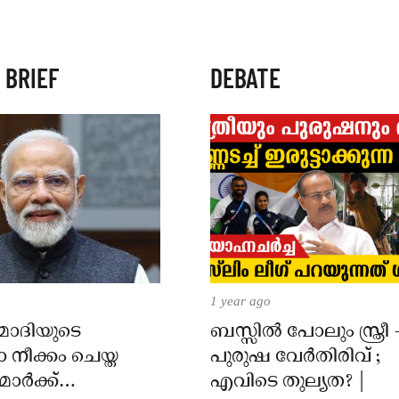
 BRIEF
DEBATE
1 year ago
 മോദിയുടെ
ബസ്സിൽ പോലും സ്ത്രീ 
നീക്കം ചെയ്ത
പുരുഷ വേർതിരിവ് ;
ാർക്ക്
എവിടെ തുല്യത? |