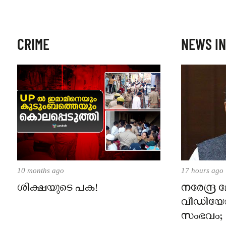
CRIME
NEWS IN
10 months ago
17 hours ago
ശിക്ഷയുടെ പക!
നരേന്ദ്ര
വീഡിയോ 
സംഭവം; മ