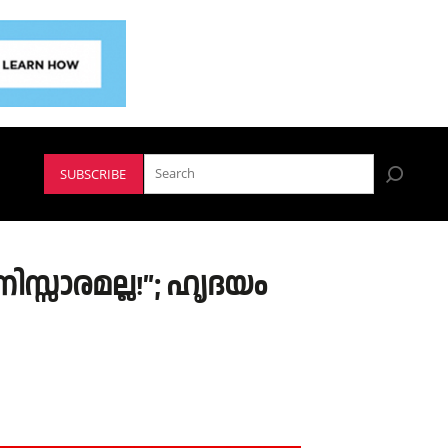
SUBSCRIBE
ിസ്സാരമല്ല!”; ഹൃദയം