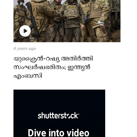
4 years ago
യുക്രൈന്‍-റഷ്യ അതിർത്തി
സംഘർഷഭരിതം; ഇന്ത്യന്‍
എംബസി