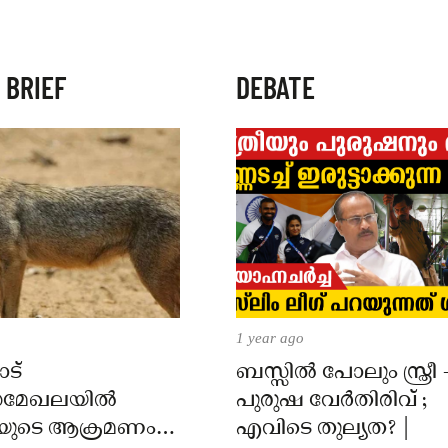
 BRIEF
DEBATE
1 year ago
ട്
ബസ്സിൽ പോലും സ്ത്രീ 
മേഖലയിൽ
പുരുഷ വേർതിരിവ് ;
യുടെ ആക്രമണം;
എവിടെ തുല്യത? |