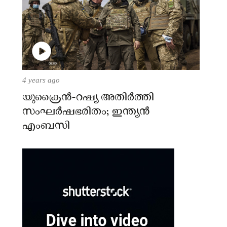
4 years ago
യുക്രൈന്‍-റഷ്യ അതിർത്തി
സംഘർഷഭരിതം; ഇന്ത്യന്‍
എംബസി