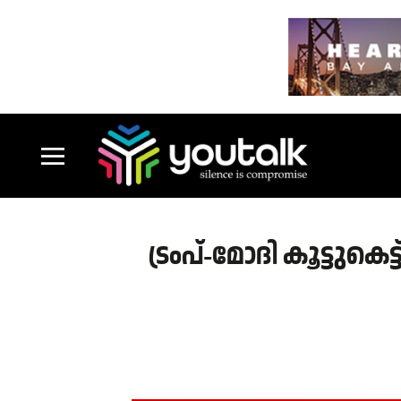
ട്രംപ്-മോദി കൂട്ടു