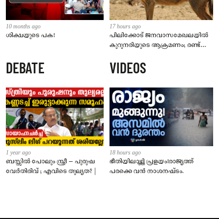
10 months ago
17 hours ago
ശിക്ഷയുടെ പക!
പിലിക്കോട് ജനവാസമേഖലയിൽ
കുറുനരിയുടെ ആക്രമണം; രണ്ട്
പേർക്ക് കടിയേറ്റു, ജാഗ്രതാ
DEBATE
VIDEOS
നിർദേശം നൽകി പഞ്ചായത്ത്
1 year ago
18 hours ago
ബസ്സിൽ പോലും സ്ത്രീ – പുരുഷ
ഭീതിയിലാഴ്ത്തി പ്രളയം!രാജ്യത്ത്
വേർതിരിവ് ; എവിടെ തുല്യത? |
പരക്കെ വൻ നാശനഷ്ടം.