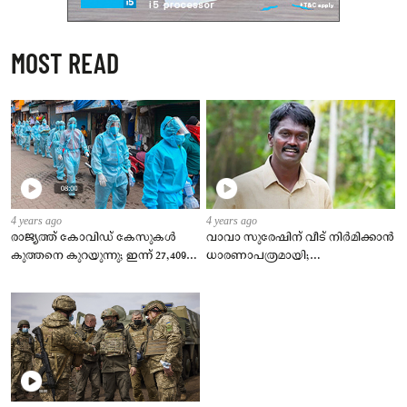
MOST READ
4 years ago
4 years ago
രാജ്യത്ത് കോവിഡ് കേസുകള്‍
വാവാ സുരേഷിന് വീട് നിര്‍മിക്കാന്‍
കുത്തനെ കുറയുന്നു; ഇന്ന് 27,409
ധാരണാപത്രമായി;
പുതിയ രോഗികള്‍, ടിപിആര്‍ 2.23 %
കുടുംബത്തിന്‍റെ
ഇഷ്ടാനുസരണം വീട് നിര്‍മിക്കും