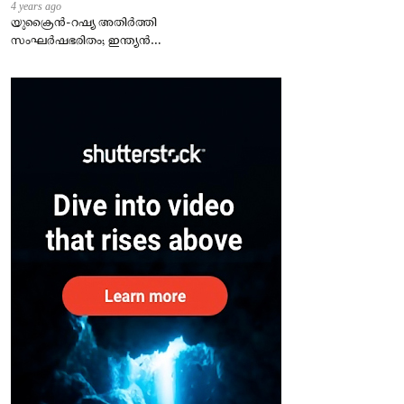
4 years ago
യുക്രൈന്‍-റഷ്യ അതിർത്തി
സംഘർഷഭരിതം; ഇന്ത്യന്‍
എംബസി