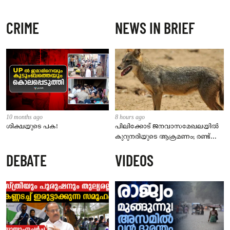
CRIME
NEWS IN BRIEF
10 months ago
8 hours ago
ശിക്ഷയുടെ പക!
പിലിക്കോട് ജനവാസമേഖലയിൽ
കുറുനരിയുടെ ആക്രമണം; രണ്ട്
പേർക്ക് കടിയേറ്റു, ജാഗ്രതാ
DEBATE
VIDEOS
നിർദേശം നൽകി പഞ്ചായത്ത്