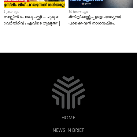
1 year ago
10 hours ago
ബസ്സിൽ പോലും സ്ത്രീ – പുരുഷ
ഭീതിയിലാഴ്ത്തി പ്രളയം!രാജ്യത്ത്
വേർതിരിവ് ; എവിടെ തുല്യത? |
പരക്കെ വൻ നാശനഷ്ടം.
HOME
NEWS IN BRIEF