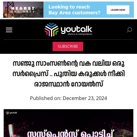
SUBSCRIBE
സഞ്ജു സാംസൺന്റെ വക വലിയ ഒരു
സർപ്രൈസ് .. പുതിയ കരുക്കൾ നീക്കി
രാജസ്ഥാൻ റോയൽസ്
Published on:
December 23, 2024