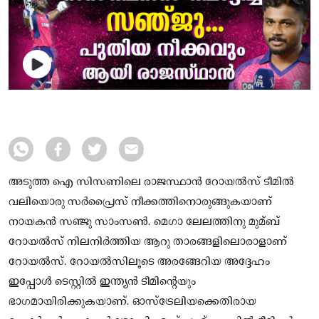
അടുത്ത ഐ സിസണിലെ രാജസ്ഥാൻ റോയൽസ് ടീമിൽ
വലിയൊരു സർപ്രൈസ് നീക്കത്തിനൊരുങ്ങുകയാണ്
നായകൻ സഞ്ജു സാംസൺ. മെഗാ ലേലത്തിനു മുമ്ബ്
റോയൽസ് നിലനിർത്തിയ ആറു താരങ്ങളിലൊരാളാണ്
റോയൽസ്. റോയൽസിലൂടെ അരങ്ങേറിയ അദ്ദേഹം
ഇപ്പോൾ ടെസ്റ്റിൽ ഇന്ത്യൻ ടീമിന്റെയും
ഭാഗമായിരിക്കുകയാണ്. ഓസ്ട്രേലിയക്കെതിരായ