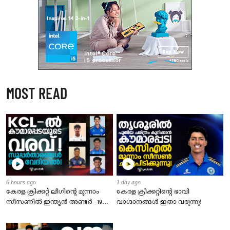
MOST READ
6 hours ago
1 day ago
കേരള ക്രിക്കറ്റ് ലീഗിൻ്റെ മൂന്നാം
​കേരള ക്രിക്കറ്റിന്റെ ഭാവി
സീസണിൽ ഇന്ത്യൻ അണ്ടർ -19
വാഗ്ദാനങ്ങൾ ഇതാ വരുന്നു!
താരങ്ങളുടെ വമ്പൻ നിര
അണിനിരക്കുന്നു!