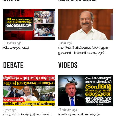
10 months ago
1 hour ago
ശിക്ഷയുടെ പക!
പെൻഷൻ വീട്ടിലെത്തിക്കില്ലെന്ന
ഉത്തരവ് പിൻവലിക്കണം; മുൻ
ധനമന്ത്രി കെ എൻ ബാലഗോപാൽ
DEBATE
VIDEOS
1 year ago
45 minutes ago
ബസ്സിൽ പോലും സ്ത്രീ – പുരുഷ
ട്രംപിന്റെ ഹെലികോപ്റ്ററും