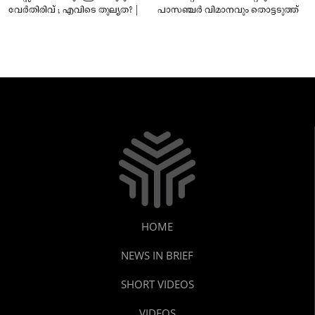
വേർതിരിവ് ; എവിടെ തുല്യത? |
പാസഞ്ചര്‍ വിമാനവും തൊട്ടടുത്ത്
HOME
NEWS IN BRIEF
SHORT VIDEOS
VIDEOS