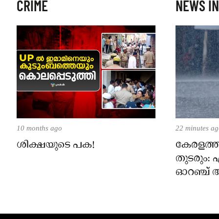
CRIME
NEWS IN
10 months ago
22 minutes a
ശിക്ഷയുടെ പക!
കേരളത്
തുടരും: 
ഓറഞ്ച് അ
നിർദേശ