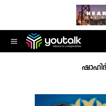
ഷാഹിദ്