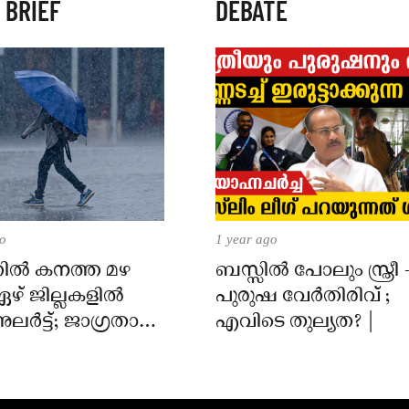
 BRIEF
DEBATE
go
1 year ago
തിൽ കനത്ത മഴ
ബസ്സിൽ പോലും സ്ത്രീ 
ഏഴ് ജില്ലകളിൽ
പുരുഷ വേർതിരിവ് ;
ലർട്ട്; ജാഗ്രതാ
എവിടെ തുല്യത? |
വുമായി അധികൃതർ