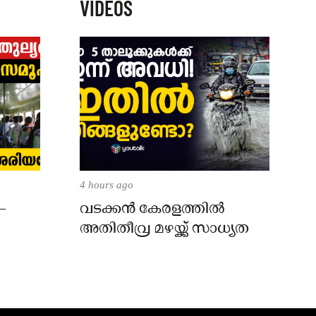
VIDEOS
4 hours ago
–
വടക്കൻ കേരളത്തിൽ
അതിതീവ്ര മഴയ്ക്ക് സാധ്യത