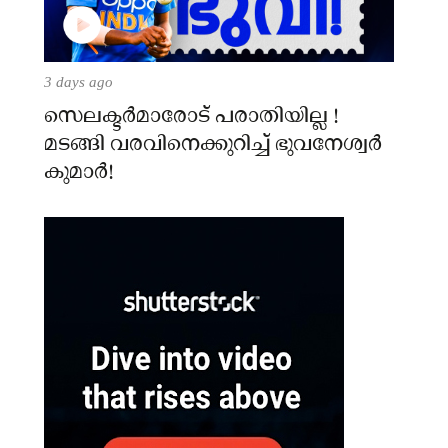
3 days ago
സെലക്ടർമാരോട് പരാതിയില്ല !
മടങ്ങി വരവിനെക്കുറിച്ച് ഭുവനേശ്വർ
കുമാർ!