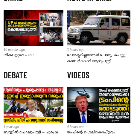
10 months ago
3 hours ago
ശിക്ഷയുടെ പക!
ഡോക്ടറില്ലാത്തത് ചോദ്യം ചെയ്തു;
കാസർകോട് ആശുപത്രി
ജീവനക്കാരുടെ പരാതിയിൽ
DEBATE
VIDEOS
നാട്ടുകാർക്കെതിരെ കേസ്
1 year ago
4 hours ago
ബസ്സിൽ പോലും സ്ത്രീ – പുരുഷ
ട്രംപിന്റെ ഹെലികോപ്റ്ററും