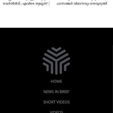
വേർതിരിവ് ; എവിടെ തുല്യത? |
പാസഞ്ചര്‍ വിമാനവും തൊട്ടടുത്ത്
HOME
NEWS IN BRIEF
SHORT VIDEOS
VIDEOS