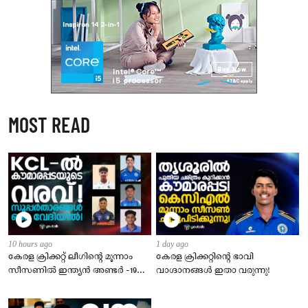
MOST READ
10 hours ago
1 day ago
കേരള ക്രിക്കറ്റ് ലീഗിൻ്റെ മൂന്നാം
​കേരള ക്രിക്കറ്റിന്റെ ഭാവി
സീസണിൽ ഇന്ത്യൻ അണ്ടർ -19
വാഗ്ദാനങ്ങൾ ഇതാ വരുന്നു!
താരങ്ങളുടെ വമ്പൻ നിര
അണിനിരക്കുന്നു!