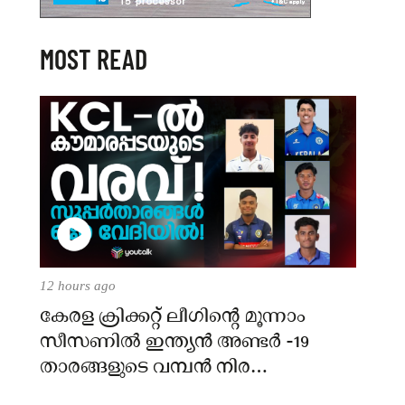
MOST READ
12 hours ago
കേരള ക്രിക്കറ്റ് ലീഗിൻ്റെ മൂന്നാം
സീസണിൽ ഇന്ത്യൻ അണ്ടർ -19
താരങ്ങളുടെ വമ്പൻ നിര
അണിനിരക്കുന്നു!