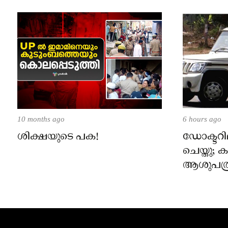
10 months ago
6 hours ago
ശിക്ഷയുടെ പക!
ഡോക്ടറില
ചെയ്തു;
ആശുപത്ര
പരാതിയ
നാട്ടുക