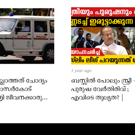
1 year ago
്ലാത്തത് ചോദ്യം
ബസ്സിൽ പോലും സ്ത്രീ 
 കാസർകോട്
പുരുഷ വേർതിരിവ് ;
ി ജീവനക്കാരുടെ
എവിടെ തുല്യത? |
ിൽ
ാർക്കെതിരെ കേസ്