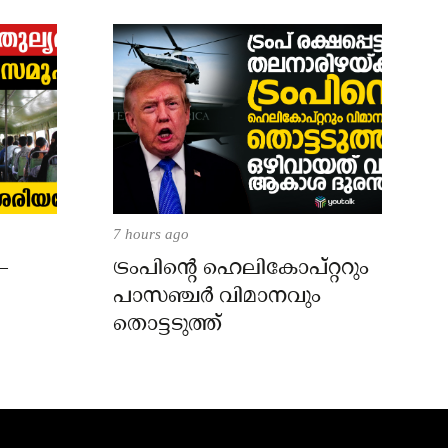
7 hours ago
–
ട്രംപിന്റെ ഹെലികോപ്റ്ററും
പാസഞ്ചര്‍ വിമാനവും
തൊട്ടടുത്ത്