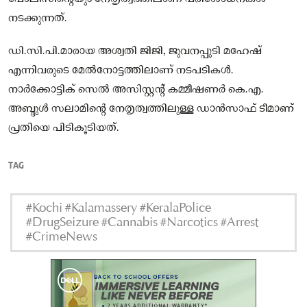
നടക്കുന്നത്.
ഡി.സി.പി.മാരായ അശ്വതി ജിജി, ജുവനപ്പുടി മഹേഷ്
എന്നിവരുടെ മേൽനോട്ടത്തിലാണ് നടപടികൾ.
നാർക്കോട്ടിക് സെൽ അസിസ്റ്റൻ്റ് കമ്മീഷണർ കെ.എ.
അബ്ദുൾ സലാമിന്റെ നേതൃത്വത്തിലുള്ള ഡാൻസാഫ് ടീമാണ്
പ്രതിയെ പിടികൂടിയത്.
TAG
#Kochi #Kalamassery #KeralaPolice
#DrugSeizure #Cannabis #Narcotics #Arrest
#CrimeNews