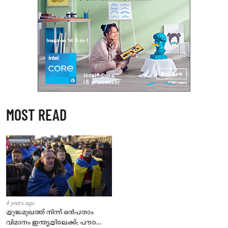
MOST READ
4 years ago
യുദ്ധമുഖത്ത് നിന്ന് ഒൻപതാം
വിമാനം ഇന്ത്യയിലേക്ക്; പൗരന്മാർ