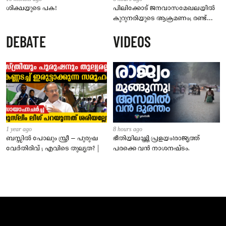
ശിക്ഷയുടെ പക!
പിലിക്കോട് ജനവാസമേഖലയിൽ
കുറുനരിയുടെ ആക്രമണം; രണ്ട്
പേർക്ക് കടിയേറ്റു, ജാഗ്രതാ
DEBATE
VIDEOS
നിർദേശം നൽകി പഞ്ചായത്ത്
1 year ago
8 hours ago
ബസ്സിൽ പോലും സ്ത്രീ – പുരുഷ
ഭീതിയിലാഴ്ത്തി പ്രളയം!രാജ്യത്ത്
വേർതിരിവ് ; എവിടെ തുല്യത? |
പരക്കെ വൻ നാശനഷ്ടം.