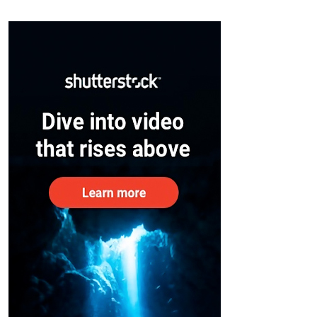
സുരക്ഷിതരാകുംവരെ വിശ്രമമില്ല
– കേന്ദ്രം