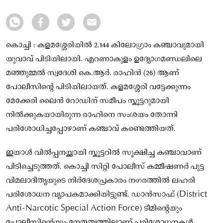
കൊച്ചി : കളമശ്ശേരിയിൽ 2.144 കിലോഗ്രാം കഞ്ചാവുമായി
യുവാവ് പിടിയിലായി. എറണാകുളം ഉദ്യോഗമണ്ഡലിലെ
മഞ്ഞുമ്മൽ സ്വദേശി കെ.ആർ. രാഹിൻ (26) ആണ്
പോലീസിന്റെ പിടിയിലായത്. കളമശ്ശേരി വട്ടേക്കുന്നം
മേക്കേരി ലൈൻ റോഡിന് സമീപം സ്കൂട്ടറുമായി
നിൽക്കുകയായിരുന്ന രാഹിനെ സംശയം തോന്നി
പരിശോധിച്ചപ്പോഴാണ് കഞ്ചാവ് കണ്ടെത്തിയത്.
ഇയാൾ വിൽപ്പനയ്ക്കായി സ്കൂട്ടറിൽ സൂക്ഷിച്ച കഞ്ചാവാണ്
പിടിച്ചെടുത്തത്. കൊച്ചി സിറ്റി പോലീസ് കമ്മീഷണർ പുട്ട
വിമലാദിത്യയുടെ നിർദേശപ്രകാരം നഗരത്തിൽ ലഹരി
പരിശോധന വ്യാപകമാക്കിയിട്ടുണ്ട്. ഡാൻസാഫ് (District
Anti-Narcotic Special Action Force) ടീമിന്റെയും
പോലീസിന്റെയും നേതൃത്വത്തിലാണ് പരിശോധനകൾ