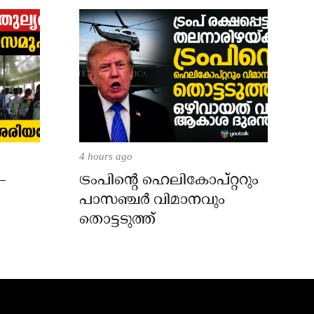
4 hours ago
–
ട്രംപിന്റെ ഹെലികോപ്റ്ററും
പാസഞ്ചര്‍ വിമാനവും
തൊട്ടടുത്ത്