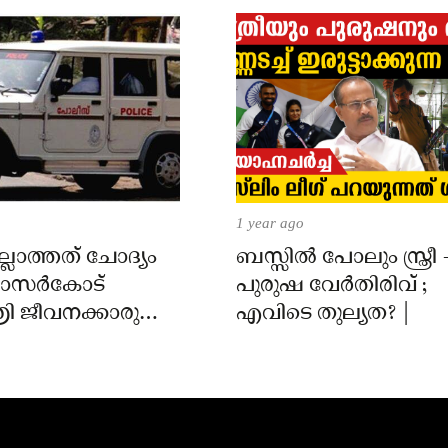
1 year ago
്ലാത്തത് ചോദ്യം
ബസ്സിൽ പോലും സ്ത്രീ 
 കാസർകോട്
പുരുഷ വേർതിരിവ് ;
ി ജീവനക്കാരുടെ
എവിടെ തുല്യത? |
ിൽ
ാർക്കെതിരെ കേസ്