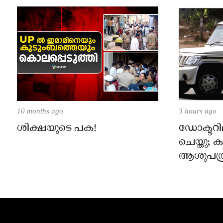
10 months ago
3 hours ago
ശിക്ഷയുടെ പക!
ഡോക്ടറില
ചെയ്തു;
ആശുപത്ര
പരാതിയ
നാട്ടുക