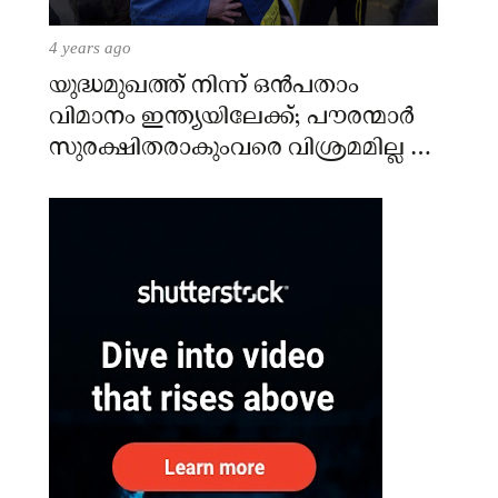
4 years ago
യുദ്ധമുഖത്ത് നിന്ന് ഒൻപതാം
വിമാനം ഇന്ത്യയിലേക്ക്; പൗരന്മാർ
സുരക്ഷിതരാകുംവരെ വിശ്രമമില്ല –
കേന്ദ്രം