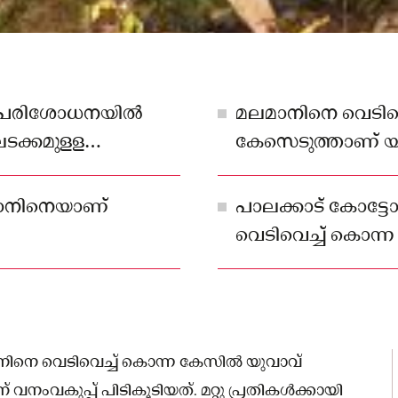
ിയ പരിശോധനയിൽ
മലമാനിനെ വെടിവെച
ാലടക്കമുളള
കേസെടുത്താണ് യ
്റു പ്രതികള്‍
അറിയിച്ചു
ലമാനിനെയാണ്
പാലക്കാട് കോട്ട
വെടിവെച്ച് കൊന
മാനിനെ വെടിവെച്ച് കൊന്ന കേസിൽ യുവാവ്
ംവകുപ്പ് പിടികൂടിയത്. മറ്റു പ്രതികള്‍ക്കായി