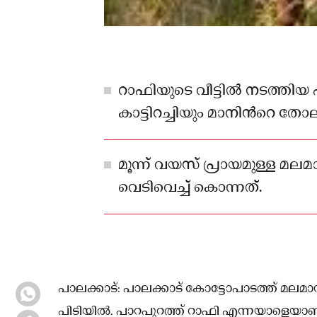
റാഫിയുടെ വീട്ടിൽ നടത്ത
കാട്ടിറച്ചിയും മാനിന്‍റെ തേ
അവശിഷ്ടങ്ങളും കണ്ടെത്തി. മറ
ഒളിവിലാണെന്ന് വനംവകുപ്പ് 
മൂന്ന് വയസ് പ്രായമുള്ള മ
വെടിവെച്ച് കൊന്നത്.
പാലക്കാട്: പാലക്കാട് കോട്ടോപാടത്ത് മല
പിടിയിൽ. പാറപുറത്ത് റാഫി എന്നയാളെയാണ് വന