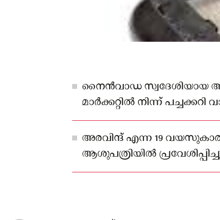
നൈൻവാഡ സ്വദേശിയായ അരവി
മാർക്കറ്റിൽ നിന്ന് പച്ചക്കറ
ബൈക്കിൽ സ്വന്തം ഗ്രാമത്തില
വരികയായിരുന്നു.
അരവിന്ദ് എന്ന 19 വയസുകാ
ആശുപത്രിയിൽ പ്രവേശിപ്പിച്ച