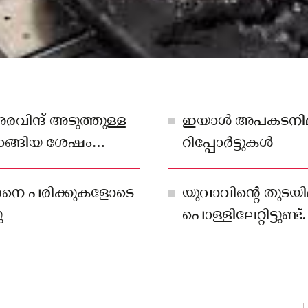
ന്ദ് അടുത്തുള്ള
ഇയാൾ അപകടനില ത
ി വാങ്ങിയ ശേഷം
റിപ്പോർട്ടുകൾ
േക്ക്
രനെ പരിക്കുകളോടെ
യുവാവിന്റെ തുടയി
ു
പൊള്ളിലേറ്റിട്ടുണ്ട
ജില്ലയിലുള്ള സാര