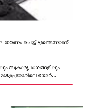
രണം ചെയ്തിട്ടുണ്ടെന്നാണ്
ലും സ്വകാര്യ ഭാഗങ്ങളിലും
്. മദ്ധ്യപ്രദേശിലെ രാജർ
ംഗ്ലൂരിലാണ് സംഭവം.