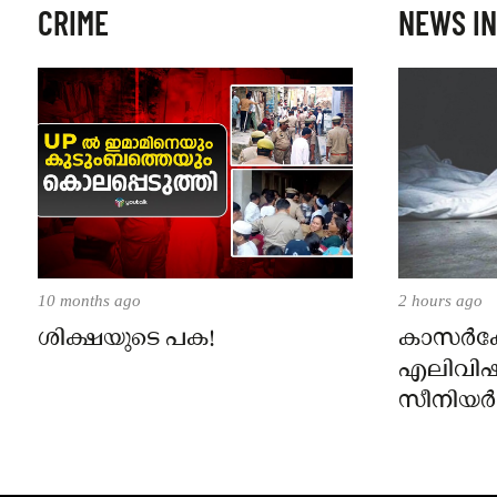
CRIME
NEWS IN
10 months ago
2 hours ago
ശിക്ഷയുടെ പക!
കാസർകോട
എലിവിഷം
സീനിയർ ക്