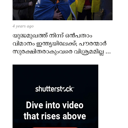
4 years ago
യുദ്ധമുഖത്ത് നിന്ന് ഒൻപതാം
വിമാനം ഇന്ത്യയിലേക്ക്; പൗരന്മാർ
സുരക്ഷിതരാകുംവരെ വിശ്രമമില്ല –
കേന്ദ്രം