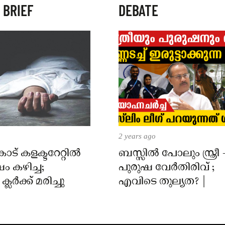
 BRIEF
DEBATE
2 years ago
് കളക്ടറേറ്റിൽ
ബസ്സിൽ പോലും സ്ത്രീ 
 കഴിച്ച;
പുരുഷ വേർതിരിവ് ;
ലർക്ക് മരിച്ചു
എവിടെ തുല്യത? |