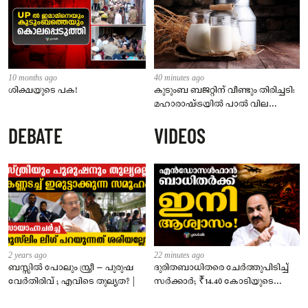
10 months ago
40 minutes ago
ശിക്ഷയുടെ പക!
കുടുംബ ബജറ്റിന് വീണ്ടും തിരിച്ചടി:
മഹാരാഷ്ട്രയിൽ പാൽ വില
കൂട്ടുന്നു; പുതിയ നിരക്ക് ഓഗസ്റ്റ് 11
DEBATE
VIDEOS
മുതൽ
2 years ago
22 minutes ago
ബസ്സിൽ പോലും സ്ത്രീ – പുരുഷ
ദുരിതബാധിതരെ ചേർത്തുപിടിച്ച്
വേർതിരിവ് ; എവിടെ തുല്യത? |
സർക്കാർ; ₹14.40 കോടിയുടെ
‘സ്നേഹസാന്ത്വനം’