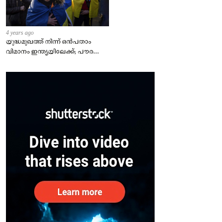
4 years ago
യുദ്ധമുഖത്ത് നിന്ന് ഒൻപതാം
വിമാനം ഇന്ത്യയിലേക്ക്; പൗരന്മാർ
സുരക്ഷിതരാകുംവരെ വിശ്രമമില്ല
– കേന്ദ്രം