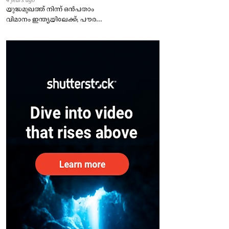
യുദ്ധമുഖത്ത് നിന്ന് ഒൻപതാം
വിമാനം ഇന്ത്യയിലേക്ക്; പൗരന്മാർ
സുരക്ഷിതരാകുംവരെ വിശ്രമമില്ല
– കേന്ദ്രം