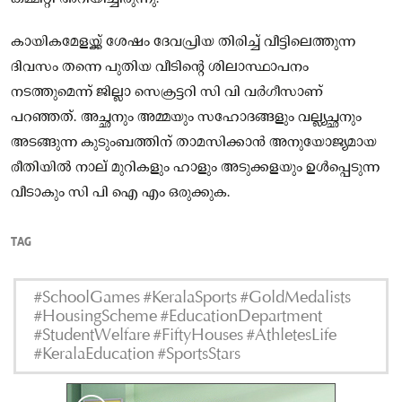
കായികമേളയ്ക്ക് ശേഷം ദേവപ്രിയ തിരിച്ച്‌ വീട്ടിലെത്തുന്ന
ദിവസം തന്നെ പുതിയ വീടിന്റെ ശിലാസ്ഥാപനം
നടത്തുമെന്ന് ജില്ലാ സെക്രട്ടറി സി വി വര്‍ഗീസാണ്
പറഞ്ഞത്. അച്ഛനും അമ്മയും സഹോദങ്ങളും വല്ല്യച്ഛനും
അടങ്ങുന്ന കുടുംബത്തിന് താമസിക്കാന്‍ അനുയോജ്യമായ
രീതിയില്‍ നാല് മുറികളും ഹാളും അടുക്കളയും ഉള്‍പ്പെടുന്ന
വീടാകും സി പി ഐ എം ഒരുക്കുക.
TAG
#SchoolGames #KeralaSports #GoldMedalists
#HousingScheme #EducationDepartment
#StudentWelfare #FiftyHouses #AthletesLife
#KeralaEducation #SportsStars