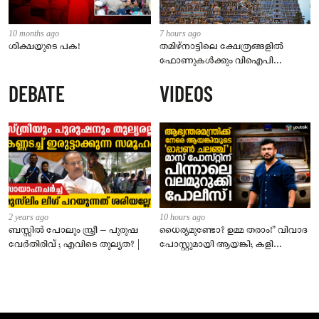
10 months ago
7 hours ago
ശിക്ഷയുടെ പക!
തമിഴ്‌നാട്ടിലെ ക്ഷേത്രങ്ങളിൽ
ഫോണുകൾക്കും വിഐപി
ദർശനത്തിനും നിയന്ത്രണം;
DEBATE
VIDEOS
സെപ്റ്റംബർ 1 മുതൽ നിലവിൽ
വരും
2 years ago
10 hours ago
ബസ്സിൽ പോലും സ്ത്രീ – പുരുഷ
ധൈര്യമുണ്ടോ? ഉമ്മ തരാം!” വിവാദ
വേർതിരിവ് ; എവിടെ തുല്യത? |
പോസ്റ്റുമായി ആയങ്കി; കളി
കടുപ്പിച്ച് പോലീസ്!