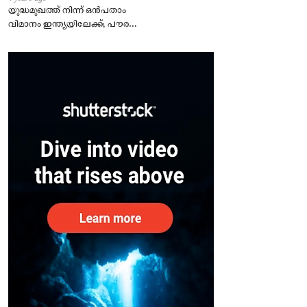
യുദ്ധമുഖത്ത് നിന്ന് ഒൻപതാം
വിമാനം ഇന്ത്യയിലേക്ക്; പൗരന്മാർ
സുരക്ഷിതരാകുംവരെ വിശ്രമമില്ല
– കേന്ദ്രം