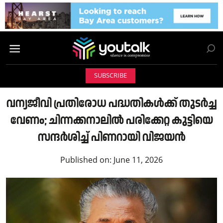
SUBSCRIBE
വന്യജീവി പ്രതിരോധ പദ്ധതികൾക്ക് തുടർച്ച
വേണം; ചിന്നക്കനാലിൽ പരിക്കേറ്റ കുട്ടിയെ
സന്ദർശിച്ച് പിണറായി വിജയൻ
Published on:
June 11, 2026