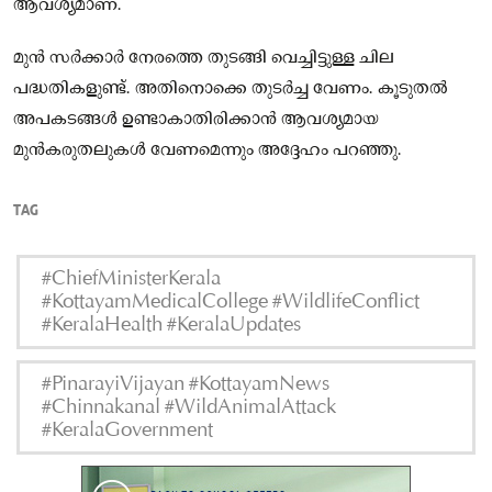
ആവശ്യമാണ്.
മുൻ സർക്കാർ നേരത്തെ തുടങ്ങി വെച്ചിട്ടുള്ള ചില
പദ്ധതികളുണ്ട്. അതിനൊക്കെ തുടർച്ച വേണം. കൂടുതൽ
അപകടങ്ങൾ ഉണ്ടാകാതിരിക്കാൻ ആവശ്യമായ
മുൻകരുതലുകൾ വേണമെന്നും അദ്ദേഹം പറഞ്ഞു.
TAG
#ChiefMinisterKerala
#KottayamMedicalCollege #WildlifeConflict
#KeralaHealth #KeralaUpdates
#PinarayiVijayan #KottayamNews
#Chinnakanal #WildAnimalAttack
#KeralaGovernment