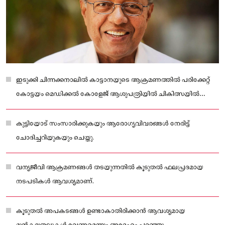
ഇടുക്കി ചിന്നക്കനാലിൽ കാട്ടാനയുടെ ആക്രമണത്തിൽ പരിക്കേറ്റ്
കോട്ടയം മെഡിക്കൽ കോളേജ് ആശുപത്രിയിൽ ചികിത്സയിൽ
കഴിയുന്ന കുട്ടിയെ പ്രതിപക്ഷ നേതാവ് പിണറായി വിജയൻ
സന്ദർശിച്ചു.
കുട്ടിയോട് സംസാരിക്കുകയും ആരോഗ്യവിവരങ്ങൾ നേരിട്ട്
ചോദിച്ചറിയുകയും ചെയ്തു.
വന്യജീവി ആക്രമണങ്ങൾ തടയുന്നതിൽ കൂടുതൽ ഫലപ്രദമായ
നടപടികൾ ആവശ്യമാണ്.
കൂടുതൽ അപകടങ്ങൾ ഉണ്ടാകാതിരിക്കാൻ ആവശ്യമായ