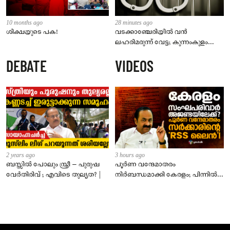
10 months ago
28 minutes ago
ശിക്ഷയുടെ പക!
വടക്കാഞ്ചേരിയിൽ വൻ
ലഹരിമരുന്ന് വേട്ട; കുന്നംകുളം
സ്വദേശി പിടിയിൽ
DEBATE
VIDEOS
2 years ago
3 hours ago
ബസ്സിൽ പോലും സ്ത്രീ – പുരുഷ
പൂർണ വന്ദേമാതരം
വേർതിരിവ് ; എവിടെ തുല്യത? |
നിർബന്ധമാക്കി കേരളം; പിന്നിൽ
സംഘപരിവാർ അജണ്ടയോ?