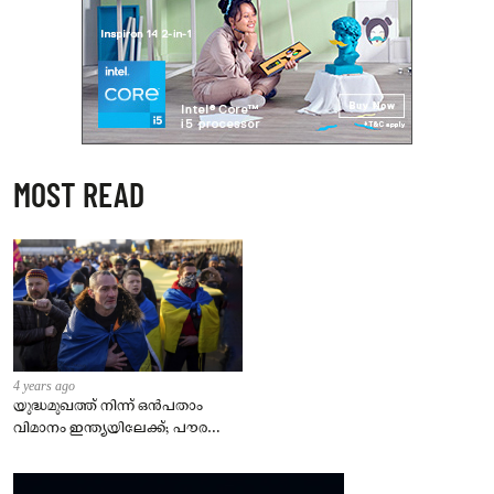
MOST READ
4 years ago
യുദ്ധമുഖത്ത് നിന്ന് ഒൻപതാം
വിമാനം ഇന്ത്യയിലേക്ക്; പൗരന്മാർ
സുരക്ഷിതരാകുംവരെ വിശ്രമമില്ല
– കേന്ദ്രം