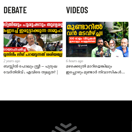
ന്യൂനമർദ്ദമാകും; സംസ്ഥാനത്ത് 5
DEBATE
VIDEOS
ദിവസം മഴ മുന്നറിയിപ്പ്
2 years ago
6 hours ago
ബസ്സിൽ പോലും സ്ത്രീ – പുരുഷ
മഴക്കെടുതി മാറിയെങ്കിലും
വേർതിരിവ് ; എവിടെ തുല്യത? |
ഇപ്പോഴും മുണ്ടാർ നിവാസികൾ
വെള്ളത്തിൽ!വിചാരിക്കുന്നതിലും
ഭീകരം!!!!