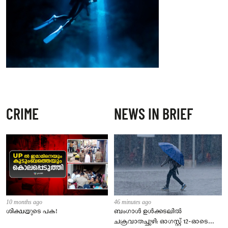
CRIME
NEWS IN BRIEF
10 months ago
46 minutes ago
ശിക്ഷയുടെ പക!
ബംഗാൾ ഉൾക്കടലിൽ
ചക്രവാതച്ചുഴി: ഓഗസ്റ്റ് 12-ഓടെ