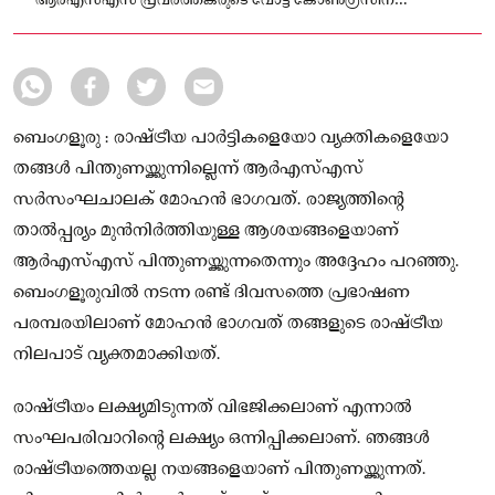
ആർഎസ്എസ് പ്രവർത്തകരുടെ വോട്ട് കോൺഗ്രസിന്
ലഭിക്കുമായിരുന്നു എന്നും മോഹൻ ഭാഗവത് അഭിപ്രായപ്പെട്ടു.
ബെംഗളൂരു : രാഷ്ട്രീയ പാർട്ടികളെയോ വ്യക്തികളെയോ
തങ്ങൾ പിന്തുണയ്ക്കുന്നില്ലെന്ന് ആർഎസ്എസ്
സർസംഘചാലക് മോഹൻ ഭാഗവത്. രാജ്യത്തിന്റെ
താൽപ്പര്യം മുൻനിർത്തിയുള്ള ആശയങ്ങളെയാണ്
ആർഎസ്എസ് പിന്തുണയ്ക്കുന്നതെന്നും അദ്ദേഹം പറഞ്ഞു.
ബെംഗളൂരുവിൽ നടന്ന രണ്ട് ദിവസത്തെ പ്രഭാഷണ
പരമ്പരയിലാണ് മോഹൻ ഭാഗവത് തങ്ങളുടെ രാഷ്ട്രീയ
നിലപാട് വ്യക്തമാക്കിയത്.
രാഷ്ട്രീയം ലക്ഷ്യമിടുന്നത് വിഭജിക്കലാണ് എന്നാൽ
സംഘപരിവാറിന്റെ ലക്ഷ്യം ഒന്നിപ്പിക്കലാണ്. ഞങ്ങൾ
രാഷ്ട്രീയത്തെയല്ല നയങ്ങളെയാണ് പിന്തുണയ്ക്കുന്നത്.