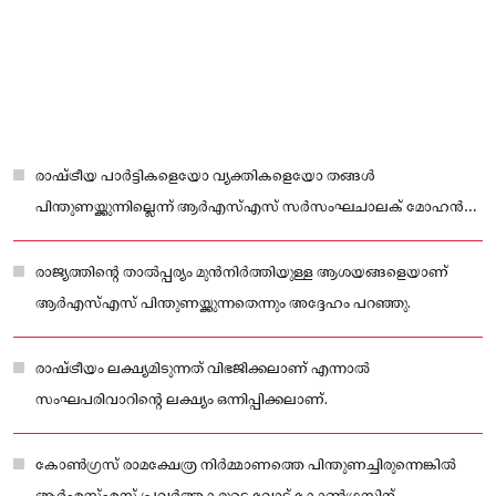
രാഷ്ട്രീയ പാർട്ടികളെയോ വ്യക്തികളെയോ തങ്ങൾ
പിന്തുണയ്ക്കുന്നില്ലെന്ന് ആർഎസ്എസ് സർസംഘചാലക് മോഹൻ
ഭാഗവത്.
രാജ്യത്തിന്റെ താൽപ്പര്യം മുൻനിർത്തിയുള്ള ആശയങ്ങളെയാണ്
ആർഎസ്എസ് പിന്തുണയ്ക്കുന്നതെന്നും അദ്ദേഹം പറഞ്ഞു.
രാഷ്ട്രീയം ലക്ഷ്യമിടുന്നത് വിഭജിക്കലാണ് എന്നാൽ
സംഘപരിവാറിന്റെ ലക്ഷ്യം ഒന്നിപ്പിക്കലാണ്.
കോൺഗ്രസ് രാമക്ഷേത്ര നിർമ്മാണത്തെ പിന്തുണച്ചിരുന്നെങ്കിൽ