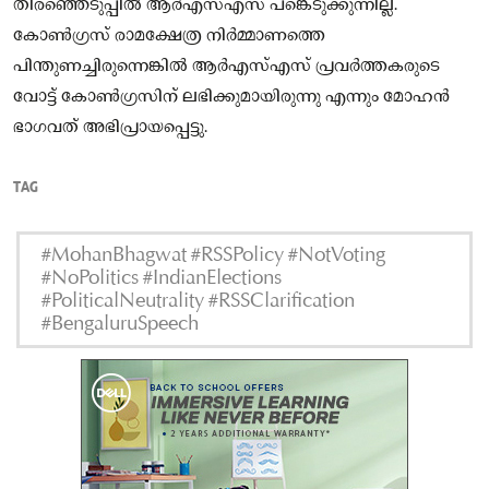
തിരഞ്ഞെടുപ്പിൽ ആർഎസ്എസ് പങ്കെടുക്കുന്നില്ല.
കോൺഗ്രസ് രാമക്ഷേത്ര നിർമ്മാണത്തെ
പിന്തുണച്ചിരുന്നെങ്കിൽ ആർഎസ്എസ് പ്രവർത്തകരുടെ
വോട്ട് കോൺഗ്രസിന് ലഭിക്കുമായിരുന്നു എന്നും മോഹൻ
ഭാഗവത് അഭിപ്രായപ്പെട്ടു.
TAG
#MohanBhagwat #RSSPolicy #NotVoting
#NoPolitics #IndianElections
#PoliticalNeutrality #RSSClarification
#BengaluruSpeech