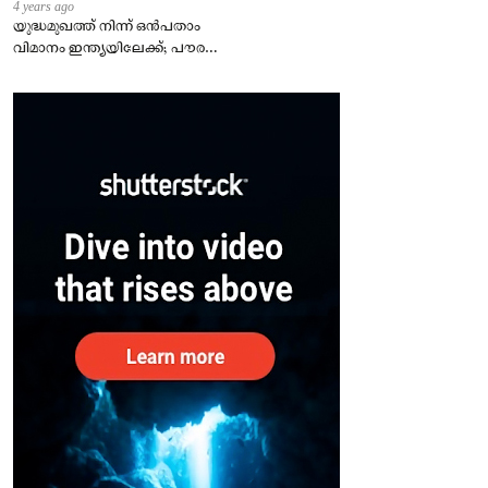
4 years ago
യുദ്ധമുഖത്ത് നിന്ന് ഒൻപതാം
വിമാനം ഇന്ത്യയിലേക്ക്; പൗരന്മാർ
സുരക്ഷിതരാകുംവരെ വിശ്രമമില്ല
– കേന്ദ്രം