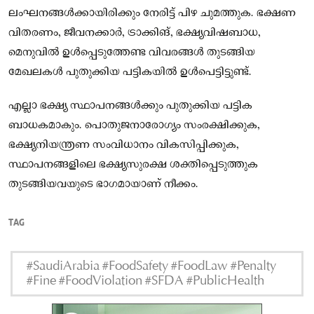
ലംഘനങ്ങൾക്കായിരിക്കും നേരിട്ട് പിഴ ചുമത്തുക. ഭക്ഷണ
വിതരണം, ജീവനക്കാർ, ട്രാക്കിങ്, ഭക്ഷ്യവിഷബാധ,
മെനുവിൽ ഉൾപ്പെടുത്തേണ്ട വിവരങ്ങൾ തുടങ്ങിയ
മേഖലകൾ പുതുക്കിയ പട്ടികയിൽ ഉൾപെട്ടിട്ടുണ്ട്.
എല്ലാ ഭക്ഷ്യ സ്ഥാപനങ്ങൾക്കും പുതുക്കിയ പട്ടിക
ബാധകമാകും. പൊതുജനാരോഗ്യം സംരക്ഷിക്കുക,
ഭക്ഷ്യനിയന്ത്രണ സംവിധാനം വികസിപ്പിക്കുക,
സ്ഥാപനങ്ങളിലെ ഭക്ഷ്യസുരക്ഷ ശക്തിപ്പെടുത്തുക
തുടങ്ങിയവയുടെ ഭാഗമായാണ് നീക്കം.
TAG
#SaudiArabia #FoodSafety #FoodLaw #Penalty
#Fine #FoodViolation #SFDA #PublicHealth