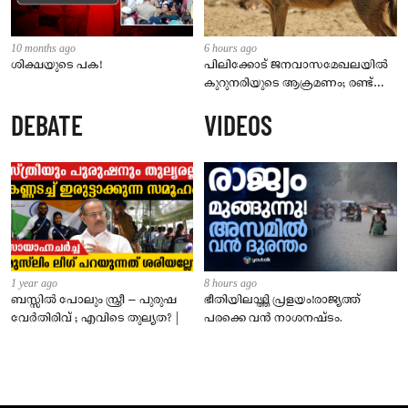
10 months ago
6 hours ago
ശിക്ഷയുടെ പക!
പിലിക്കോട് ജനവാസമേഖലയിൽ
കുറുനരിയുടെ ആക്രമണം; രണ്ട്
പേർക്ക് കടിയേറ്റു, ജാഗ്രതാ
DEBATE
VIDEOS
നിർദേശം നൽകി പഞ്ചായത്ത്
1 year ago
8 hours ago
ബസ്സിൽ പോലും സ്ത്രീ – പുരുഷ
ഭീതിയിലാഴ്ത്തി പ്രളയം!രാജ്യത്ത്
വേർതിരിവ് ; എവിടെ തുല്യത? |
പരക്കെ വൻ നാശനഷ്ടം.