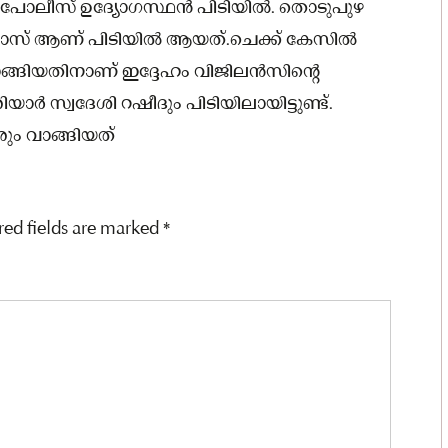
യ പോലീസ് ഉദ്യോഗസ്ഥൻ പിടിയിൽ. തൊടുപുഴ
ജോസ് ആണ് പിടിയിൽ ആയത്.ചെക്ക് കേസിൽ
 വാങ്ങിയതിനാണ് ഇദ്ദേഹം വിജിലൻസിന്റെ
ാർ സ്വദേശി റഷീദും പിടിയിലായിട്ടുണ്ട്.
ും വാങ്ങിയത്
red fields are marked
*