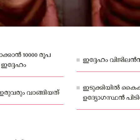
ാക്കാൻ 10000 രൂപ
ഇദ്ദേഹം വിജിലൻസ
ഇദ്ദേഹം
ഇടുക്കിയിൽ കൈക
രുവരും വാങ്ങിയത്
ഉദ്യോഗസ്ഥൻ പിട