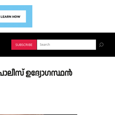
SUBSCRIBE
യ പോലീസ് ഉദ്യോഗസ്ഥൻ