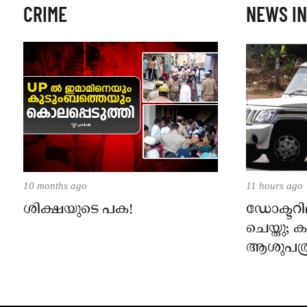
CRIME
NEWS IN
10 months ago
11 hours ago
ശിക്ഷയുടെ പക!
ഡോക്ടറില
ചെയ്തു;
ആശുപത്ര
പരാതിയ
നാട്ടുക