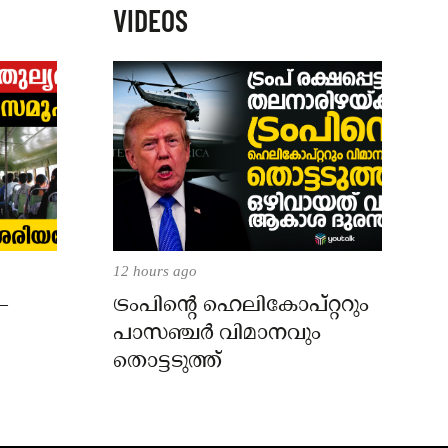
VIDEOS
12 hours ago
–
ട്രംപിന്റെ ഹെലികോപ്റ്ററും
പാസഞ്ചര്‍ വിമാനവും
തൊട്ടടുത്ത്