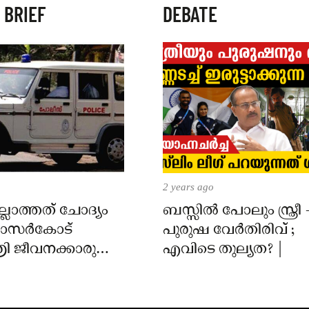
 BRIEF
DEBATE
2 years ago
്ലാത്തത് ചോദ്യം
ബസ്സിൽ പോലും സ്ത്രീ 
 കാസർകോട്
പുരുഷ വേർതിരിവ് ;
ി ജീവനക്കാരുടെ
എവിടെ തുല്യത? |
ിൽ
ാർക്കെതിരെ കേസ്