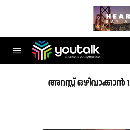
അറസ്റ്റ് ഒഴിവാക്കാ