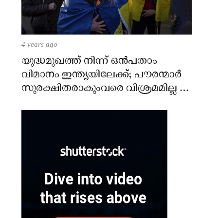
4 years ago
യുദ്ധമുഖത്ത് നിന്ന് ഒൻപതാം
വിമാനം ഇന്ത്യയിലേക്ക്; പൗരന്മാർ
സുരക്ഷിതരാകുംവരെ വിശ്രമമില്ല –
കേന്ദ്രം