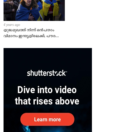
4 years ago
യുദ്ധമുഖത്ത് നിന്ന് ഒൻപതാം
വിമാനം ഇന്ത്യയിലേക്ക്; പൗരന്മാർ
സുരക്ഷിതരാകുംവരെ വിശ്രമമില്ല
– കേന്ദ്രം