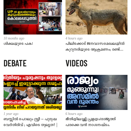
10 months ago
4 hours ago
ശിക്ഷയുടെ പക!
പിലിക്കോട് ജനവാസമേഖലയിൽ
കുറുനരിയുടെ ആക്രമണം; രണ്ട്
പേർക്ക് കടിയേറ്റു, ജാഗ്രതാ
DEBATE
VIDEOS
നിർദേശം നൽകി പഞ്ചായത്ത്
1 year ago
6 hours ago
ബസ്സിൽ പോലും സ്ത്രീ – പുരുഷ
ഭീതിയിലാഴ്ത്തി പ്രളയം!രാജ്യത്ത്
വേർതിരിവ് ; എവിടെ തുല്യത? |
പരക്കെ വൻ നാശനഷ്ടം.