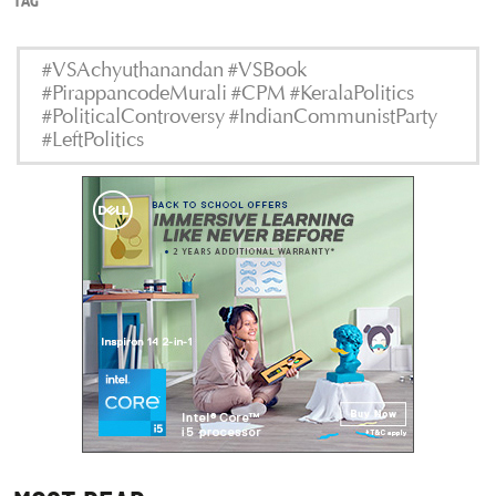
TAG
#VSAchyuthanandan #VSBook
#PirappancodeMurali #CPM #KeralaPolitics
#PoliticalControversy #IndianCommunistParty
#LeftPolitics