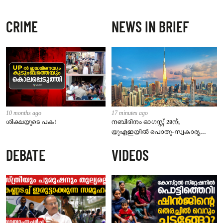
CRIME
NEWS IN BRIEF
10 months ago
17 minutes ago
ശിക്ഷയുടെ പക!
നബിദിനം ഓഗസ്റ്റ് 28ന്;
യുഎഇയിൽ പൊതു-സ്വകാര്യ
മേഖലകൾക്ക് ശമ്പളത്തോടുകൂടിയ
DEBATE
VIDEOS
അവധി പ്രഖ്യാപിച്ചു