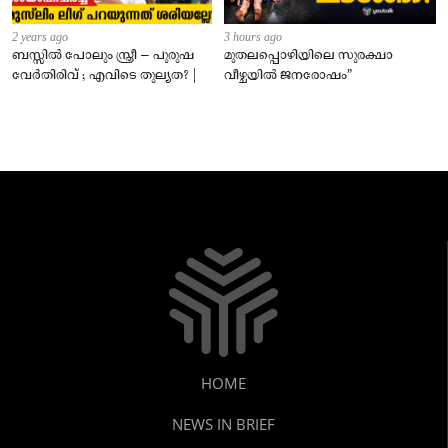
2 years ago
3 hours ago
ബസ്സിൽ പോലും സ്ത്രീ – പുരുഷ
മുതലപ്പൊഴിയിലെ സുരക്ഷാ
വേർതിരിവ് ; എവിടെ തുല്യത? |
വീഴ്ചയിൽ ജനരോഷം”
HOME
NEWS IN BRIEF