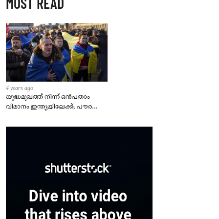
MOST READ
4 years ago
യുദ്ധമുഖത്ത് നിന്ന് ഒൻപതാം
വിമാനം ഇന്ത്യയിലേക്ക്; പൗരന്മാർ
സുരക്ഷിതരാകുംവരെ വിശ്രമമില്ല
– കേന്ദ്രം