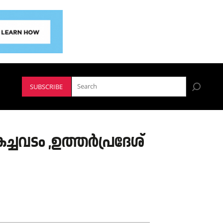
SUBSCRIBE
്ചവടം ,ഉത്തർപ്രദേശ്