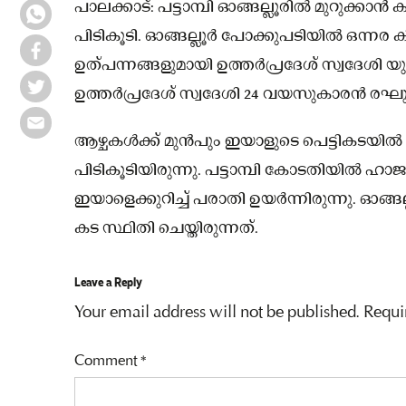
പാലക്കാട്: പട്ടാമ്പി ഓങ്ങല്ലൂരിൽ മുറുക്
പിടികൂടി. ഓങ്ങല്ലൂർ പോക്കുപടിയിൽ ഒന്
ഉത്പന്നങ്ങളുമായി ഉത്തർപ്രദേശ് സ്വദേശി യ
ഉത്തർപ്രദേശ് സ്വദേശി 24 വയസുകാരൻ രഘുനന
ആഴ്ചകൾക്ക് മുൻപും ഇയാളുടെ പെട്ടികടയിൽ
പിടികൂടിയിരുന്നു. പട്ടാമ്പി കോടതിയിൽ ഹാ
ഇയാളെക്കുറിച്ച് പരാതി ഉയർന്നിരുന്നു. ഓങ്ങ
കട സ്ഥിതി ചെയ്തിരുന്നത്.
Leave a Reply
Your email address will not be published.
Requi
Comment
*