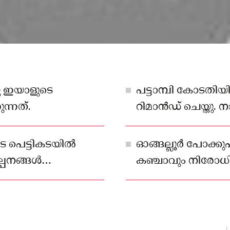
നു ഇയാളുടെ
പട്ടാമ്പി കോടതി
ന്നത്.
റിമാൻഡ് ചെയ്തു. ന
പരാതി ഉയർന്നിരുന
െ പെട്ടികടയിൽ
ഓങ്ങല്ലൂർ പോക്ക
്പനങ്ങൾ
കഞ്ചാവും നിരോധ
ഉത്പന്നങ്ങളുമായി
അറസ്റ്റിലായത്.