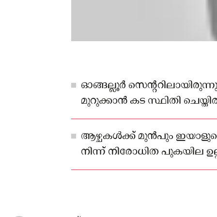
ഓങ്ങല്ലൂർ സെന്ററിലായിരുന്
മുറുക്കാൻ കട സ്ഥിതി ചെയ്തിരു
ആഴ്ചകൾക്ക് മുൻപും ഇയാളുട
നിന്ന് നിരോധിത പുകയില ഉല
പിടികൂടിയിരുന്നു.