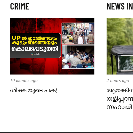
CRIME
NEWS IN
10 months ago
2 hours ago
ശിക്ഷയുടെ പക!
ആയങ്കിയ
തളിപ്പറ
സഹായിച
സുഹൃത്ത
തെരച്ച