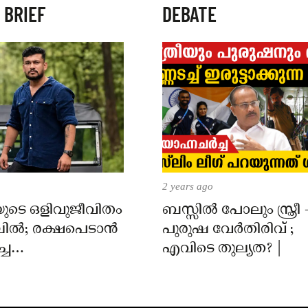
 BRIEF
DEBATE
2 years ago
ുടെ ഒളിവുജീവിതം
ബസ്സിൽ പോലും സ്ത്രീ 
മ്പിൽ; രക്ഷപെടാൻ
പുരുഷ വേർതിരിവ് ;
്ച
എവിടെ തുല്യത? |
ുക്കൾക്കായി
ിൽ ഊർജിതം