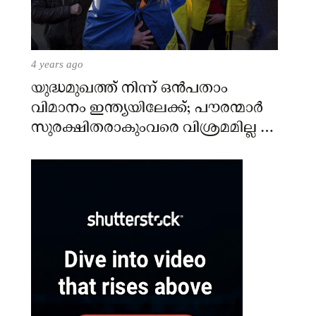
4 years ago
യുദ്ധമുഖത്ത് നിന്ന് ഒൻപതാം
വിമാനം ഇന്ത്യയിലേക്ക്; പൗരന്മാർ
സുരക്ഷിതരാകുംവരെ വിശ്രമമില്ല –
കേന്ദ്രം