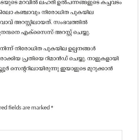
കാൻ കടയുടെ മറവിൽ ലഹരി ഉൽപന്നങ്ങളുടെ കച്ചവടം
നര കിലോ കഞ്ചാവും നിരോധിത പുകയില
ുവാവ് അറസ്റ്റിലായത്. സംഭവത്തിൽ
്ദനെ എക്‌സൈസ് അറസ്റ്റ് ചെയ്തു.
 നിന്ന് നിരോധിത പുകയില ഉല്പനങ്ങൾ
ജരാക്കിയ പ്രതിയെ റിമാൻഡ് ചെയ്തു. നാളുകളായി
ല്ലൂർ സെന്ററിലായിരുന്നു ഇയാളുടെ മുറുക്കാൻ
red fields are marked
*