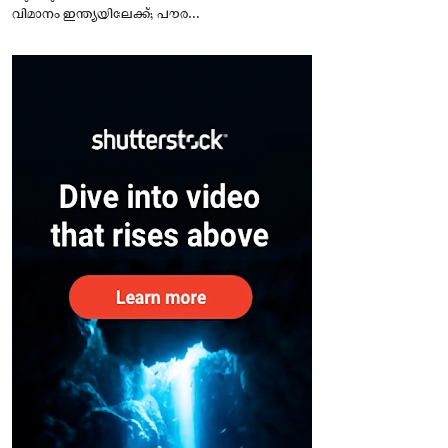
വിമാനം ഇന്ത്യയിലേക്ക്; പൗരന്മാർ
സുരക്ഷിതരാകുംവരെ വിശ്രമമില്ല
– കേന്ദ്രം