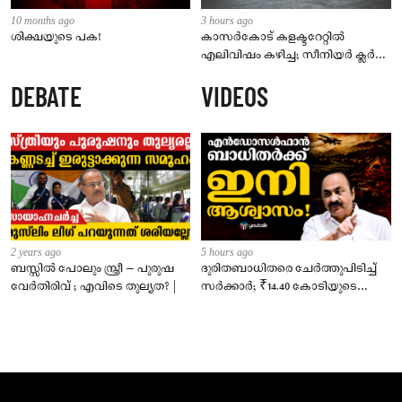
10 months ago
3 hours ago
ശിക്ഷയുടെ പക!
കാസർകോട് കളക്ടറേറ്റിൽ
എലിവിഷം കഴിച്ച; സീനിയർ ക്ലർക്ക്
മരിച്ചു
DEBATE
VIDEOS
2 years ago
5 hours ago
ബസ്സിൽ പോലും സ്ത്രീ – പുരുഷ
ദുരിതബാധിതരെ ചേർത്തുപിടിച്ച്
വേർതിരിവ് ; എവിടെ തുല്യത? |
സർക്കാർ; ₹14.40 കോടിയുടെ
‘സ്നേഹസാന്ത്വനം’