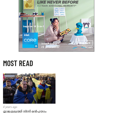
MOST READ
4 years ago
യുദ്ധമുഖത്ത് നിന്ന് ഒൻപതാം