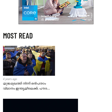
MOST READ
4 years ago
യുദ്ധമുഖത്ത് നിന്ന് ഒൻപതാം
വിമാനം ഇന്ത്യയിലേക്ക്; പൗരന്മാർ
സുരക്ഷിതരാകുംവരെ വിശ്രമമില്ല
– കേന്ദ്രം