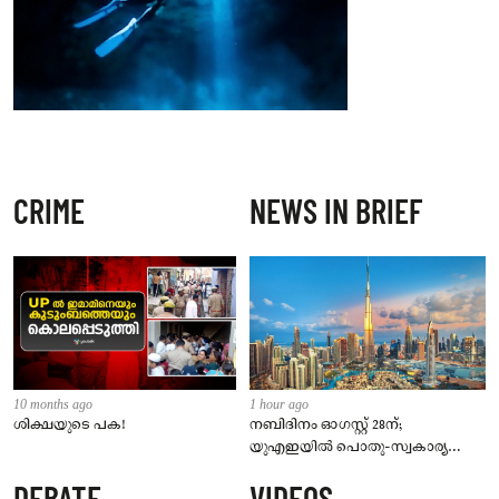
CRIME
NEWS IN BRIEF
10 months ago
1 hour ago
ശിക്ഷയുടെ പക!
നബിദിനം ഓഗസ്റ്റ് 28ന്;
യുഎഇയിൽ പൊതു-സ്വകാര്യ
മേഖലകൾക്ക് ശമ്പളത്തോടുകൂടിയ
DEBATE
VIDEOS
അവധി പ്രഖ്യാപിച്ചു