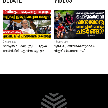
2 years ago
4 hours ago
ബസ്സിൽ പോലും സ്ത്രീ – പുരുഷ
മുതലപ്പൊഴിയിലെ സുരക്ഷാ
വേർതിരിവ് ; എവിടെ തുല്യത? |
വീഴ്ചയിൽ ജനരോഷം”