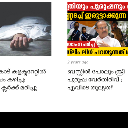
2 years ago
് കളക്ടറേറ്റിൽ
ബസ്സിൽ പോലും സ്ത്രീ 
 കഴിച്ച;
പുരുഷ വേർതിരിവ് ;
ലർക്ക് മരിച്ചു
എവിടെ തുല്യത? |