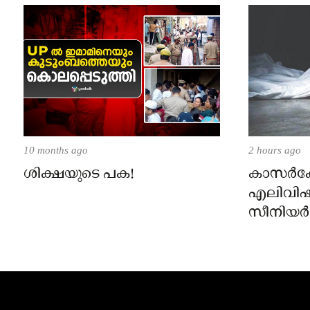
10 months ago
2 hours ago
ശിക്ഷയുടെ പക!
കാസർകോട
എലിവിഷം
സീനിയർ ക്