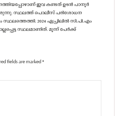
െത്തിയപ്പോഴാണ് ഇവ കണ്ടത് ഉടൻ പാനൂർ
ിരുന്നു. സ്ഥലത്ത് പൊലീസ് പരിശോധന
സ്ഥലത്തെത്തി. 2024 ഏപ്രിലിൽ സി.പി.എം
െട്ട സ്ഥലമാണിത്. മൂന്ന് പേർക്ക്
red fields are marked
*