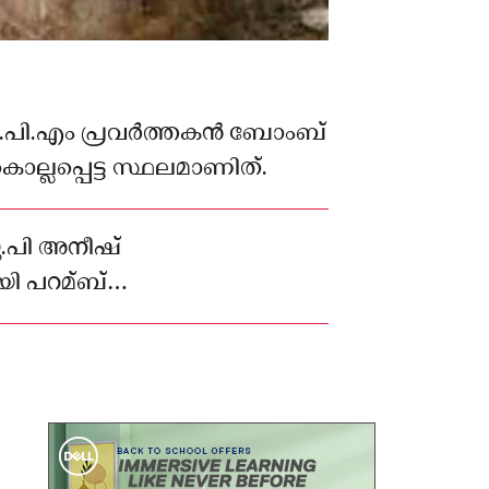
സി.പി.എം പ്രവർത്തകൻ ബോംബ്
ല്ലപ്പെട്ട സ്ഥലമാണിത്.
.പി അനീഷ്
ി പറമ്ബ്
്തിയപ്പോഴാണ് ഇവ കണ്ടത്