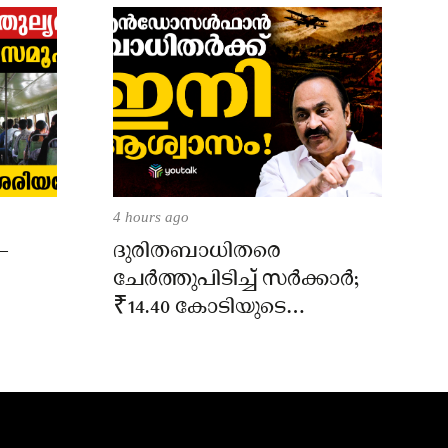
4 hours ago
–
ദുരിതബാധിതരെ
ചേർത്തുപിടിച്ച് സർക്കാർ;
₹14.40 കോടിയുടെ
‘സ്നേഹസാന്ത്വനം’