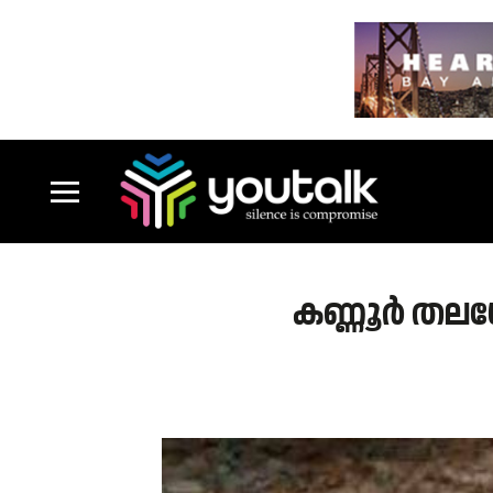
കണ്ണൂർ തലശേ