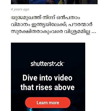
4 years ago
യുദ്ധമുഖത്ത് നിന്ന് ഒൻപതാം
വിമാനം ഇന്ത്യയിലേക്ക്; പൗരന്മാർ
സുരക്ഷിതരാകുംവരെ വിശ്രമമില്ല –
കേന്ദ്രം