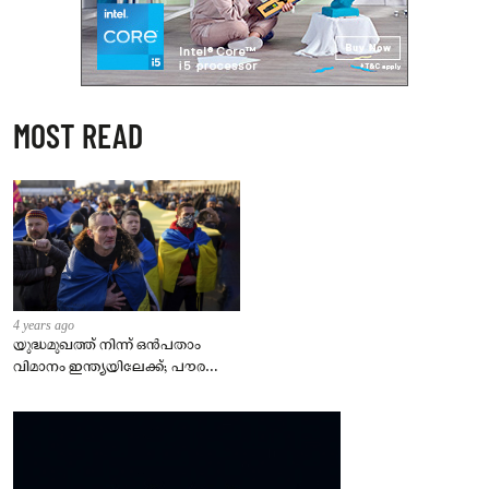
MOST READ
4 years ago
യുദ്ധമുഖത്ത് നിന്ന് ഒൻപതാം
വിമാനം ഇന്ത്യയിലേക്ക്; പൗരന്മാർ
സുരക്ഷിതരാകുംവരെ വിശ്രമമില്ല
– കേന്ദ്രം