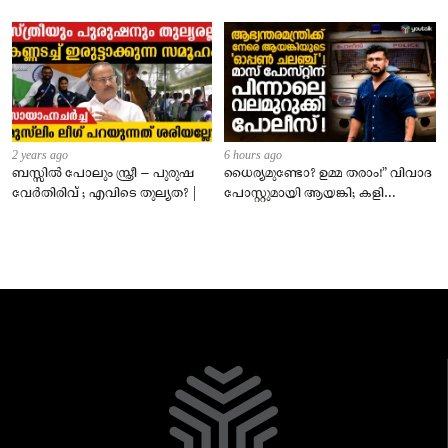
2 years ago
6 hours ago
ബസ്സിൽ പോലും സ്ത്രീ – പുരുഷ
ധൈര്യമുണ്ടോ? ഉമ്മ തരാം!” വിവാദ
വേർതിരിവ് ; എവിടെ തുല്യത? |
പോസ്റ്റുമായി ആയങ്കി; കളി
കടുപ്പിച്ച് പോലീസ്!