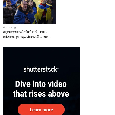
4 years ago
യുദ്ധമുഖത്ത് നിന്ന് ഒൻപതാം
വിമാനം ഇന്ത്യയിലേക്ക്; പൗരന്മാർ
സുരക്ഷിതരാകുംവരെ വിശ്രമമില്ല
– കേന്ദ്രം