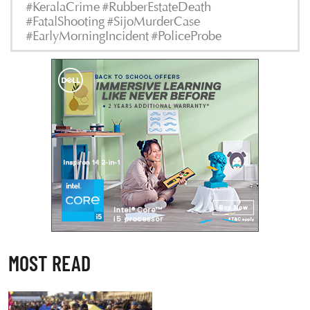
#KeralaCrime #RubberEstateDeath
#FatalShooting #SijoMurderCase
#EarlyMorningIncident #PoliceProbe
MOST READ