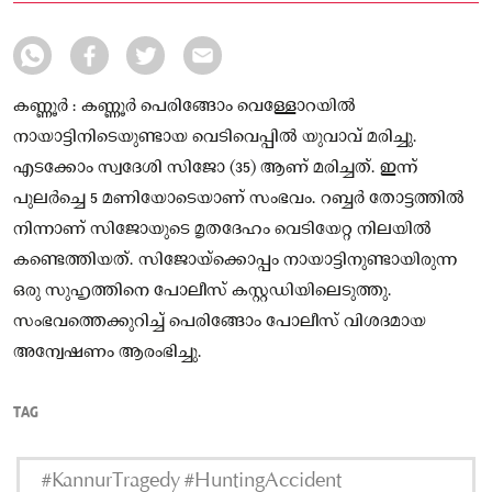
കണ്ണൂർ : കണ്ണൂർ പെരിങ്ങോം വെള്ളോറയിൽ
നായാട്ടിനിടെയുണ്ടായ വെടിവെപ്പിൽ യുവാവ് മരിച്ചു.
എടക്കോം സ്വദേശി സിജോ (35) ആണ് മരിച്ചത്. ഇന്ന്
പുലർച്ചെ 5 മണിയോടെയാണ് സംഭവം. റബ്ബർ തോട്ടത്തിൽ
നിന്നാണ് സിജോയുടെ മൃതദേഹം വെടിയേറ്റ നിലയിൽ
കണ്ടെത്തിയത്. സിജോയ്‌ക്കൊപ്പം നായാട്ടിനുണ്ടായിരുന്ന
ഒരു സുഹൃത്തിനെ പോലീസ് കസ്റ്റഡിയിലെടുത്തു.
സംഭവത്തെക്കുറിച്ച് പെരിങ്ങോം പോലീസ് വിശദമായ
അന്വേഷണം ആരംഭിച്ചു.
TAG
#KannurTragedy #HuntingAccident