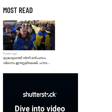
MOST READ
4 years ago
യുദ്ധമുഖത്ത് നിന്ന് ഒൻപതാം
വിമാനം ഇന്ത്യയിലേക്ക്; പൗരന്മാർ
സുരക്ഷിതരാകുംവരെ വിശ്രമമില്ല
– കേന്ദ്രം