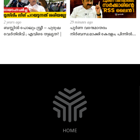
2 years ago
29 minutes ago
ബസ്സിൽ പോലും സ്ത്രീ – പുരുഷ
പൂർണ വന്ദേമാതരം
വേർതിരിവ് ; എവിടെ തുല്യത? |
നിർബന്ധമാക്കി കേരളം; പിന്നിൽ
സംഘപരിവാർ അജണ്ടയോ?
HOME