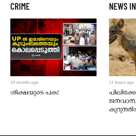
CRIME
NEWS IN
10 months ago
11 hours ago
ശിക്ഷയുടെ പക!
പിലിക്കോ
ജനവാസ
കുറുനരി
രണ്ട് പേർ
ജാഗ്രതാ
പഞ്ചായത