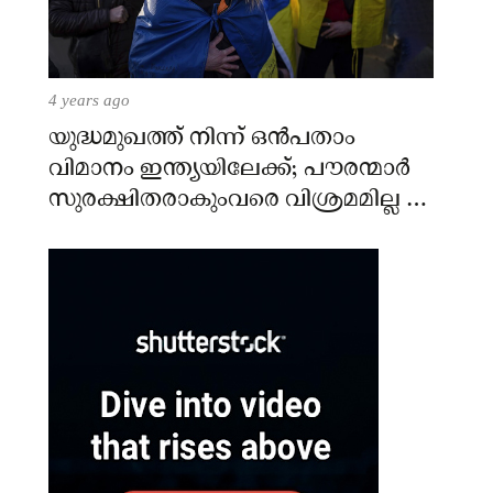
4 years ago
യുദ്ധമുഖത്ത് നിന്ന് ഒൻപതാം
വിമാനം ഇന്ത്യയിലേക്ക്; പൗരന്മാർ
സുരക്ഷിതരാകുംവരെ വിശ്രമമില്ല –
കേന്ദ്രം