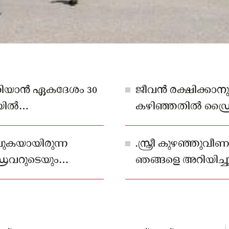
ിയാൻ ഏകദേശം 30
ജീവൻ രക്ഷിക്കാനു
ിയിൽ
കഴിഞ്ഞതിൽ ഡ്രൈ
പ്രകടിപ്പിച്ചു
ത്ര തുടർന്നു.
വുകയായിരുന്ന
.സ്ത്രീ കുഴഞ്ഞുവീ
ൈവറുടെയും
ഞങ്ങളെ അറിയിച്ച
ിതമായ ഇടപെടൽ