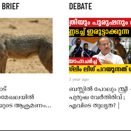
 BRIEF
DEBATE
1 year ago
ട്
ബസ്സിൽ പോലും സ്ത്രീ 
മേഖലയിൽ
പുരുഷ വേർതിരിവ് ;
യുടെ ആക്രമണം;
എവിടെ തുല്യത? |
ക്ക് കടിയേറ്റു,
 നിർദേശം നൽകി
്ത്