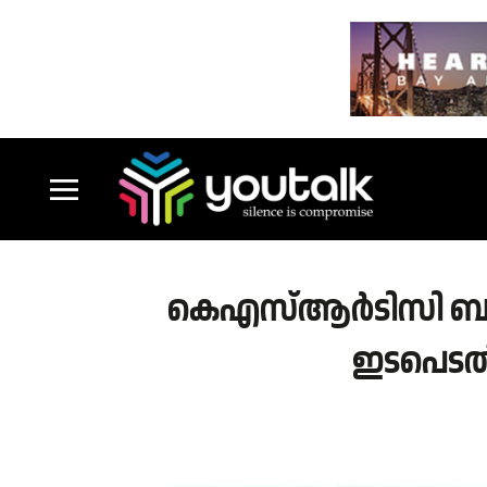
കെഎസ്ആർടിസി ബസ്
ഇടപെടൽ;