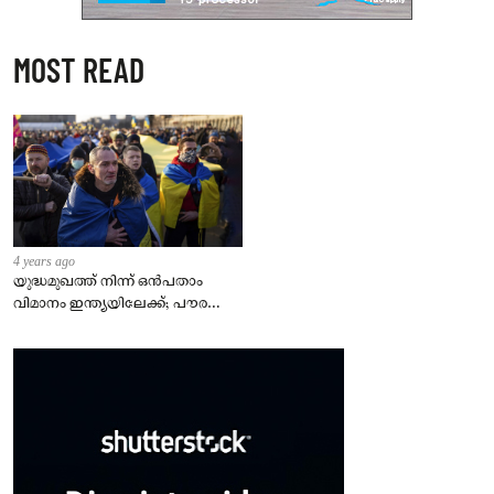
MOST READ
4 years ago
യുദ്ധമുഖത്ത് നിന്ന് ഒൻപതാം
വിമാനം ഇന്ത്യയിലേക്ക്; പൗരന്മാർ
സുരക്ഷിതരാകുംവരെ വിശ്രമമില്ല
– കേന്ദ്രം