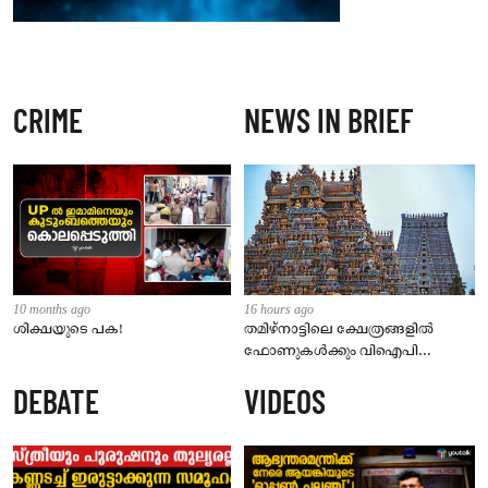
CRIME
NEWS IN BRIEF
10 months ago
16 hours ago
ശിക്ഷയുടെ പക!
തമിഴ്‌നാട്ടിലെ ക്ഷേത്രങ്ങളിൽ
ഫോണുകൾക്കും വിഐപി
ദർശനത്തിനും നിയന്ത്രണം;
DEBATE
VIDEOS
സെപ്റ്റംബർ 1 മുതൽ നിലവിൽ
വരും