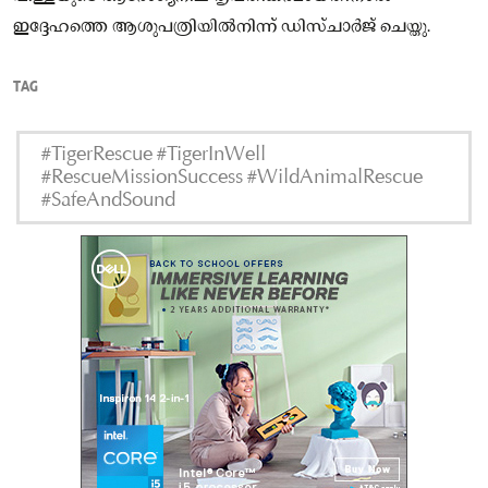
ഇദ്ദേഹത്തെ ആശുപത്രിയിൽനിന്ന് ഡിസ്‌ചാർജ് ചെയ്തു.
TAG
#TigerRescue #TigerInWell
#RescueMissionSuccess #WildAnimalRescue
#SafeAndSound