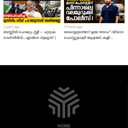
2 years ago
19 hours ago
ബസ്സിൽ പോലും സ്ത്രീ – പുരുഷ
ധൈര്യമുണ്ടോ? ഉമ്മ തരാം!” വിവാദ
വേർതിരിവ് ; എവിടെ തുല്യത? |
പോസ്റ്റുമായി ആയങ്കി; കളി
കടുപ്പിച്ച് പോലീസ്!
HOME