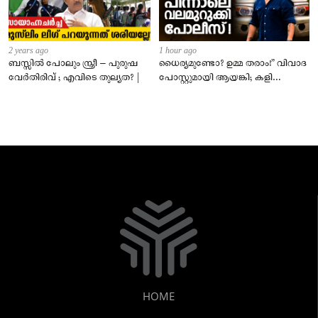
2 years ago
1 hour ago
ബസ്സിൽ പോലും സ്ത്രീ – പുരുഷ
ധൈര്യമുണ്ടോ? ഉമ്മ തരാം!” വിവാദ
വേർതിരിവ് ; എവിടെ തുല്യത? |
പോസ്റ്റുമായി ആയങ്കി; കളി
കടുപ്പിച്ച് പോലീസ്!
HOME