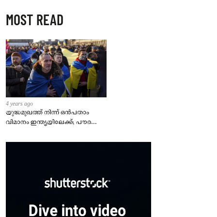
MOST READ
4 years ago
യുദ്ധമുഖത്ത് നിന്ന് ഒൻപതാം
വിമാനം ഇന്ത്യയിലേക്ക്; പൗരന്മാർ
സുരക്ഷിതരാകുംവരെ വിശ്രമമില്ല
– കേന്ദ്രം