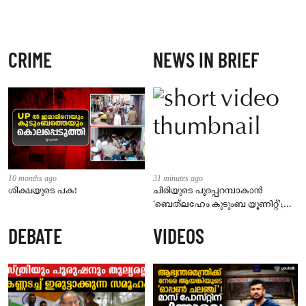
CRIME
NEWS IN BRIEF
10 months ago
31 minutes ago
ശിക്ഷയുടെ പക!
ചിരിയുടെ പൂരപ്പറമ്പാകാൻ
‘ബെത്‌ലഹേം കുടുംബ യൂണിറ്റ്’;
നിവിൻ പോളിക്കൊപ്പം മമിതയും
DEBATE
VIDEOS