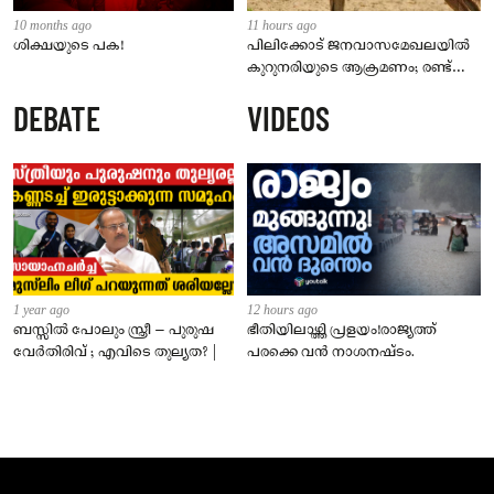
10 months ago
11 hours ago
ശിക്ഷയുടെ പക!
പിലിക്കോട് ജനവാസമേഖലയിൽ
കുറുനരിയുടെ ആക്രമണം; രണ്ട്
പേർക്ക് കടിയേറ്റു, ജാഗ്രതാ
DEBATE
VIDEOS
നിർദേശം നൽകി പഞ്ചായത്ത്
1 year ago
12 hours ago
ബസ്സിൽ പോലും സ്ത്രീ – പുരുഷ
ഭീതിയിലാഴ്ത്തി പ്രളയം!രാജ്യത്ത്
വേർതിരിവ് ; എവിടെ തുല്യത? |
പരക്കെ വൻ നാശനഷ്ടം.