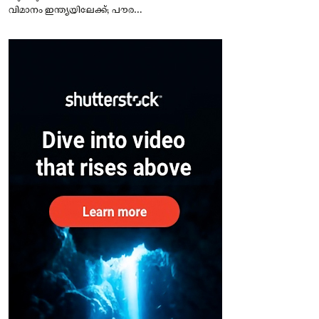
വിമാനം ഇന്ത്യയിലേക്ക്; പൗരന്മാർ
സുരക്ഷിതരാകുംവരെ വിശ്രമമില്ല
– കേന്ദ്രം