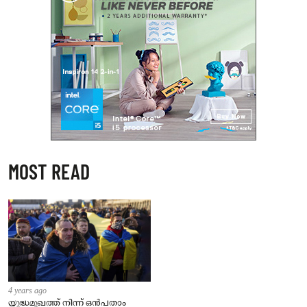
MOST READ
4 years ago
യുദ്ധമുഖത്ത് നിന്ന് ഒൻപതാം